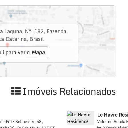
a Laguna
,
N°:
182
,
Fazenda
,
ta Catarina
,
Brasil
ui para ver o
Mapa
Imóveis Relacionados
Le Havre Res
ua Fritz Schneider, 48,
Valor de Venda
atarina, Brasil
88302-400, Fazen