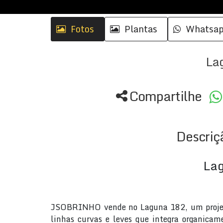
Fotos
Plantas
Whatsa
La
Compartilhe
Descriç
La
JSOBRINHO vende no Laguna 182, um projeto
linhas curvas e leves que integra organicam