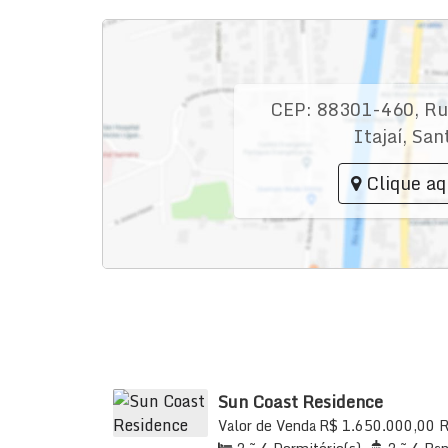
CEP: 88301-460
,
Ru
Itajaí
,
San
Clique aq
Sun Coast Residence
Valor de Venda
R$
1.650.000,00
R
88301-668, Fazenda, Itajaí, Santa C