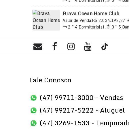
3 ~ 4
Dormitório(s)
,
3 ~ 4
Ban
~ 342
.00
m²
,
2 ~ 3
Suíte(s)
,
T
Útil:
92
.48
~ 342
.00
m²
Brava Ocean Home Club
Valor de Venda
R$
2.034.192,37
R
Antônio Rudolf, 155, 88306-725, Pr
2 ~ 4
Dormitório(s)
,
3 ~ 5
Ban
Catarina, Brasil
215
.13
m²
,
2 ~ 4
Suíte(s)
,
Tot
,
Útil:
93
.92
~ 215
.13
m²
Fale Conosco
(47) 99711-3000 - Vendas
(47) 99217-5222 - Aluguel
(47) 3269-1533 - Temporad