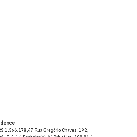
idence
R$
1.366.178,47
Rua Gregório Chaves, 192,
da, Itajaí, Santa Catarina, Brasil