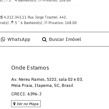
s)
,
2 ~ 4
Banheiro(s)
,
Privativo:
108
.86
~
~ 3
Suíte(s)
,
Total:
90
.37
m²
,
2
Vaga(s)
,
2
.85
m²
R$
4.212.343,11
Rua Jorge Tzachel, 442,
da, Itajaí, Santa Catarina, Brasil
rio(s)
,
5 ~ 6
Banheiro(s)
,
Privativo:
168
.00
2
Sala(s)
,
3 ~ 4
Suíte(s)
,
Total:
168
.00
m²
,
,
Útil:
168
.00
~ 222
.00
m²
WhatsApp
Buscar Imóvel
Onde Estamos
Av. Nereu Ramos
,
5222
,
sala 02 e 03
,
Meia Praia
,
Itapema
,
SC
,
Brasil
CRECI: 6396-J
Ver no Mapa