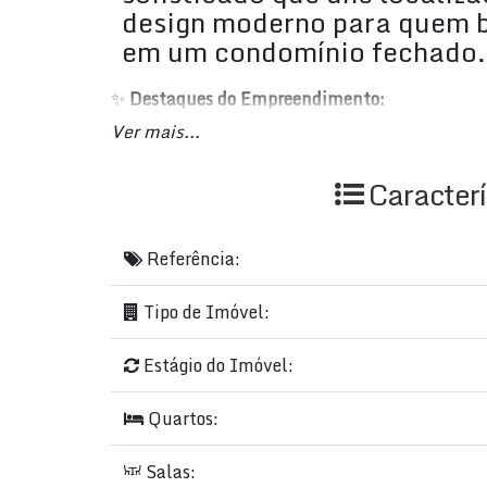
design moderno para quem b
em um condomínio fechado.
✨
Destaques do Empreendimento:
Ver mais...
Apartamentos de 3 a 4 suítes, com 4 a 5 
Caracterí
2 salas
Área privativa de 127 a 129.4 m²
Referência:
3 a 4 vagas de garagem
Tipo de Imóvel:
Cozinha e área de serviço
Aquecimento central
Estágio do Imóvel:
Alarme e circuito de TV
Quartos:
🏋️‍♂️
Lazer completo:
Salas: