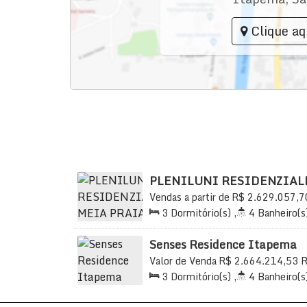
Clique aq
PLENILUNI RESIDENZIAL
Vendas a partir de
R$
2.629.057,7
6096, 88220-971, Meia Praia, Itap
3
Dormitório(s)
,
4
Banheiro(s
2
Sala(s)
,
3
Suíte(s)
,
Total:
2
Útil:
128
.50
m²
Senses Residence Itapema
Valor de Venda
R$
2.664.214,53
R
Meia Praia, Itapema, Santa Catarina
3
Dormitório(s)
,
4
Banheiro(s
147
.00
m²
,
2
Sala(s)
,
3
Suíte(
Vaga(s)
,
Útil:
137
.00
m²