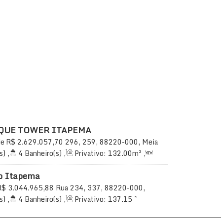
QUE TOWER ITAPEMA
de
R$
2.629.057,70
296, 259, 88220-000, Meia
Santa Catarina, Brasil
s)
,
4
Banheiro(s)
,
Privativo:
132
.00
m²
,
 3
Suíte(s)
,
Total:
245
.00
m²
,
2
Vaga(s)
,
o Itapema
R$
3.044.965,88
Rua 234, 337, 88220-000,
ema, Santa Catarina, Brasil
s)
,
4
Banheiro(s)
,
Privativo:
137
.15
~
Sala(s)
,
3
Suíte(s)
,
Total:
137
.15
m²
,
2
137
.15
m²