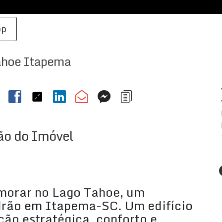
pp
ahoe Itapema
ão do Imóvel
e morar no Lago Tahoe, um
drão em Itapema-SC. Um edifício
ção estratégica, conforto e