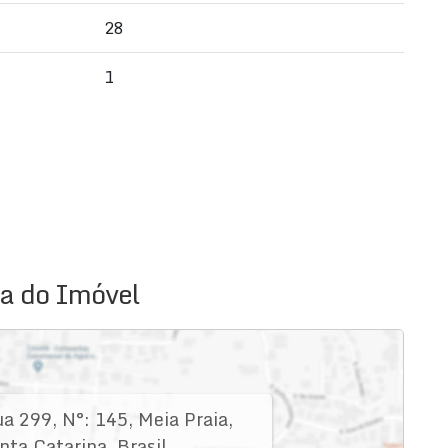
28
1
a do Imóvel
ua 299
,
N°:
145
,
Meia Praia
,
nta Catarina
,
Brasil