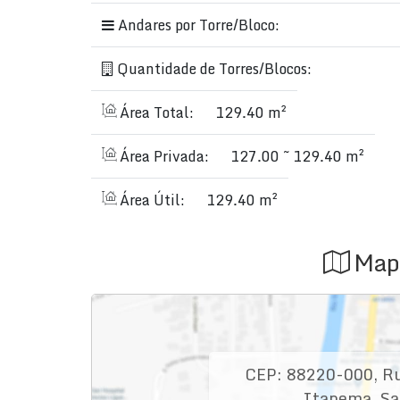
Andares por Torre/Bloco:
Quantidade de Torres/Blocos:
Área Total:
129.40 m²
Área Privada:
127.00 ~ 129.40 m²
Área Útil:
129.40 m²
Map
CEP: 88220-000
,
R
Itapema
,
Sa