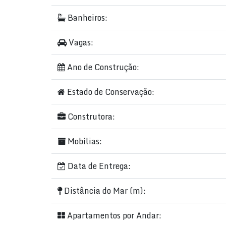
Academia
Banheiros:
Terraço
Piscina adulto e infantil
Vagas:
Spa
Ano de Construção:
Playground
Mini Quadra de Esportes
Estado de Conservação:
Quiosque
Salão de Festas
Construtora:
Salão de Jogos
Mobílias:
📍
Endereço privilegiado:
Rua 299, n° 145 – Me
Data de Entrega:
Distância do Mar (m):
Apartamentos por Andar: