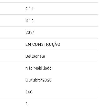
4 ~ 5
3 ~ 4
2024
EM CONSTRUÇÃO
Dellagnelo
Não Mobiliado
ia Praia, Itapema/SC
Outubro/2028
160
1