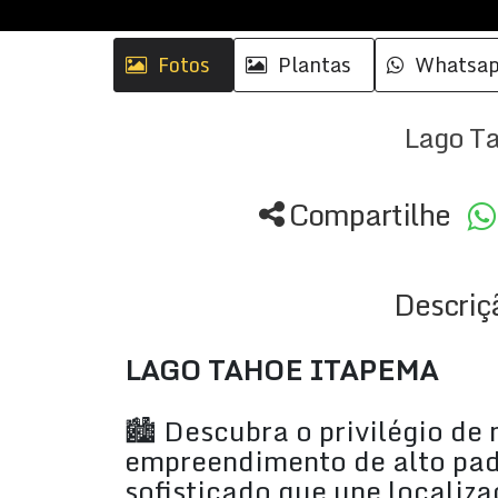
Fotos
Plantas
Whatsa
Lago T
Compartilhe
Descriç
LAGO TAHOE ITAPEMA
🏙️ Descubra o privilégio d
empreendimento de alto pa
sofisticado que une localiza