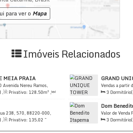
ui para ver o
Mapa
Imóveis Relacionados
E MEIA PRAIA
GRAND UNI
0
Avenida Nereu Ramos,
Vendas a partir 
ema, Santa Catarina, Brasil
Praia, Itapema, 
)
,
Privativo:
128
.50
m²
,
3
Dormitório(
20
.00
m²
,
3
Vaga(s)
,
2
Sala(s)
,
2 ~
Útil:
132
.00
m²
Dom Benedit
ua 238, 570, 88220-000,
Valor de Venda
, Brasil
Meia Praia, Itap
)
,
Privativo:
135
.02
~
3
Dormitório(
s)
,
Total:
137
.00
m²
,
2
242
.30
m²
,
2
Vaga(s)
,
Útil: