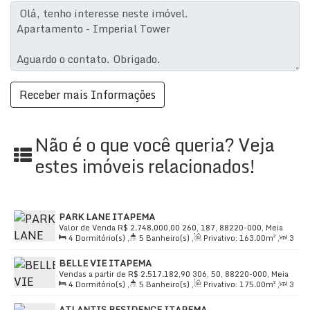
Não é o que você queria? Veja
estes imóveis relacionados!
PARK LANE ITAPEMA
Valor de Venda
R$
2.748.000,00
260, 187, 88220-000, Meia
4
Dormitório(s)
,
5
Banheiro(s)
,
Privativo:
163
.00
m²
,
3
Praia, Itapema, Santa Catarina, Brasil
Sala(s)
,
4
Suíte(s)
,
Total:
289
.00
m²
,
3
Vaga(s)
,
Útil:
BELLE VIE ITAPEMA
163
.00
m²
Vendas a partir de
R$
2.517.182,90
306, 50, 88220-000, Meia
4
Dormitório(s)
,
5
Banheiro(s)
,
Privativo:
175
.00
m²
,
3
Praia, Itapema, Santa Catarina, Brasil
Sala(s)
,
4
Suíte(s)
,
Total:
205
.33
m²
,
2
Vaga(s)
,
Útil:
ATLANTIS RESIDENCE ITAPEMA
175
.00
m²