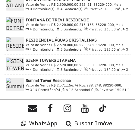
Valor de Venda
R$
2.500.000,00
295, 91, 88220-000, Meia
3
Dormitório(s)
,
4
Banheiro(s)
,
Privativo:
160
.00
m²
,
2
Praia, Itapema, Santa Catarina, Brasil
Sala(s)
,
3
Suíte(s)
,
Total:
195
.00
m²
,
2
Vaga(s)
,
90m
FONTANA DI TREVI RESIDENCE
Distância do Mar
,
Útil:
160
.00
m²
Valor de Venda
R$
2.420.000,00
216, 165, 88220-000, Meia
4
Dormitório(s)
,
5
Banheiro(s)
,
Privativo:
163
.00
m²
,
2
Praia, Itapema, Santa Catarina, Brasil
Sala(s)
,
4
Suíte(s)
,
Total:
226
.00
m²
,
3
Vaga(s)
,
Útil:
RESIDENCIAL ÁGUAS CRISTALINAS
163
.00
m²
Valor de Venda
R$
2.690.000,00
220, 348, 88220-000, Meia
4
Dormitório(s)
,
5
Banheiro(s)
,
Privativo:
185
.00
m²
,
3
Praia, Itapema, Santa Catarina, Brasil
Sala(s)
,
4
Suíte(s)
,
Total:
265
.00
m²
,
3
Vaga(s)
,
Útil:
SIENA TOWERS ITAPEMA
185
.00
m²
Valor de Venda
R$
2.690.000,00
238, 330, 88220-000, Meia
4
Dormitório(s)
,
5
Banheiro(s)
,
Privativo:
164
.00
m²
,
3
Praia, Itapema, Santa Catarina, Brasil
Sala(s)
,
4
Suíte(s)
,
Total:
275
.00
m²
,
3
Vaga(s)
,
Útil:
Summit Tower Residence
164
.00
m²
Valor de Venda
R$
2.571.156,74
Rua 288, 248, 88220-000,
3 ~ 4
Dormitório(s)
,
4 ~ 5
Banheiro(s)
,
Privativo:
150
.51
~
Meia Praia, Itapema, Santa Catarina, Brasil
185
.12
m²
,
2
Sala(s)
,
3 ~ 4
Suíte(s)
,
Total:
150
.51
m²
,
3
Vaga(s)
,
300m
Distância do Mar
,
Útil:
150
.51
~ 185
.12
m²
WhatsApp
Buscar Imóvel