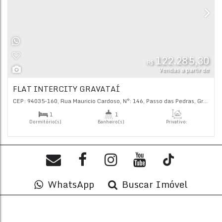
Flat/L
122.
R$
Vendas
FLAT INTERCITY GRAVATAÍ
CEP: 94035-160
,
Rua Mauricio Cardoso
,
N°:
146
,
Passo das 
WhatsApp
Buscar Imóvel
1
1
Dormitório(s)
Banheiro(s)
Priva
22
.
1
1