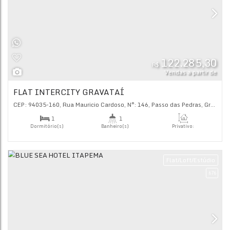
Flat/L
122.
R$
Vendas
FLAT INTERCITY GRAVATAÍ
CEP: 94035-160
,
Rua Mauricio Cardoso
,
N°:
146
,
Passo das 
1
1
Dormitório(s)
Banheiro(s)
Priva
22
.
1
1