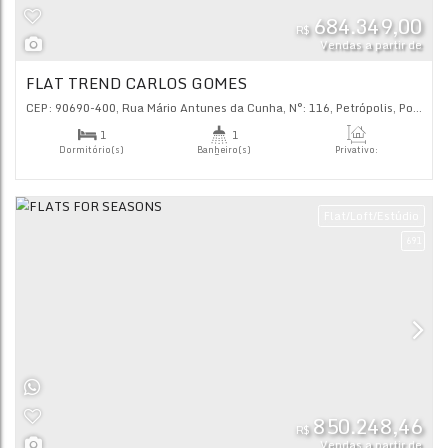
1
1
Dormitório(s)
Banheiro(s)
Priva
27
.
1
1
Sala(s)
Suíte(s)
Flat/L
684.
R$
Vendas
FLAT TREND CARLOS GOMES