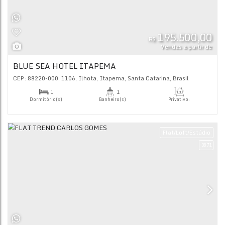
Sala(s)
Suíte(s)
Flat/L
195.
R$
Vendas
BLUE SEA HOTEL ITAPEMA
CEP: 88220-000
,
1106
,
Ilhota
,
Itapema
,
Santa Catarina
,
Br