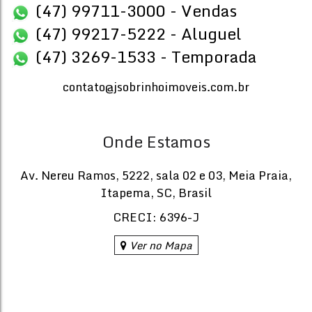
(47) 99711-3000 - Vendas
(47) 99217-5222 - Aluguel
5.165.
(47) 3269-1533 - Temporada
R$
Val
contato@jsobrinhoimoveis.com.br
Via Marina
CEP: 88330-140
,
Rua 4600
,
N°:
89
,
Barra Sul
,
Balneário Cam
Onde Estamos
4
4
Dormitório(s)
Banheiro(s)
Priva
153
.
Av. Nereu Ramos
,
5222
,
sala 02 e 03
,
Meia Praia
,
4
Suíte(s)
Total:
Itapema
,
SC
,
Brasil
153
.46
m²
CRECI: 6396-J
Ver no Mapa