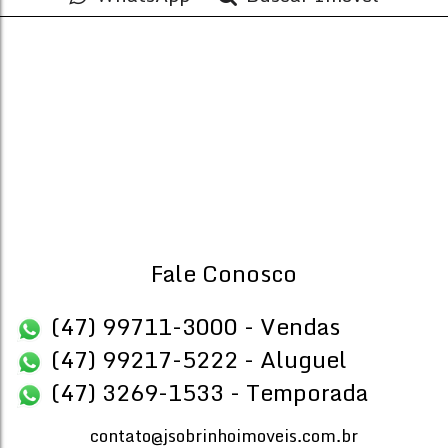
CEP: 88333-150
,
Avenida Rodesindo Pavan
,
N°:
163
,
Praia d
4
5
Dormitório(s)
Banheiro(s)
Priva
524
.
2
4
Sala(s)
Suíte(s)
Fale Conosco
(47) 99711-3000 - Vendas
(47) 99217-5222 - Aluguel
(47) 3269-1533 - Temporada
contato@jsobrinhoimoveis.com.br