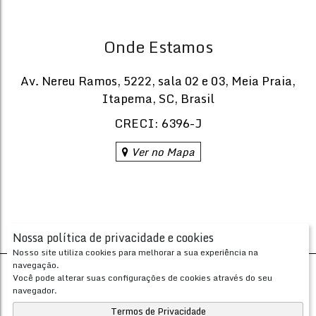
Onde Estamos
Av. Nereu Ramos
,
5222
,
sala 02 e 03
,
Meia Praia
,
Itapema
,
SC
,
Brasil
CRECI: 6396-J
Ver no Mapa
Nossa política de privacidade e cookies
Nosso site utiliza cookies para melhorar a sua experiência na
navegação.
Desenvolvido com
por
Você pode alterar suas configurações de cookies através do seu
Apresenta.me ~ Plataforma Imobiliária
navegador.
Copyright © 2026 ~ 0.0000s
Termos de Privacidade