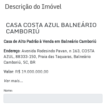
Descrição do Imóvel
CASA COSTA AZUL BALNEÁRIO
CAMBORIÚ
Casa de Alto Padrão à Venda em Balneário Camboriú
Endereço
: Avenida Rodesindo Pavan, n 163, COSTA
AZUL, 88333-150, Praia das Taquaras, Balneário
Camboriú, SC, BR
Valor
: R$ 19.000.000,00
Ver mais...
Características do Imóvel
:
Quartos
: 4
Nome:
Banheiros
: 5
Suítes
: 4