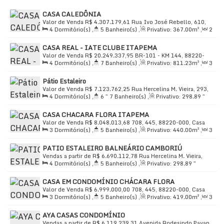
Copa
CASA CALEDÔNIA
Cozinha
Valor de Venda
R$
4.307.179,61
Rua Ivo José Rebello, 610,
4
Dormitório(s)
,
5
Banheiro(s)
,
Privativo:
367
.00
m²
,
2
88345-900, Santa Regina, Camboriú, Santa Catarina, Brasil
Cozinha Planejada
Sala(s)
,
4
Suíte(s)
,
Total:
404
.00
m²
,
2
Vaga(s)
,
Útil:
Deck
CASA REAL - IATE CLUBE ITAPEMA
367
.00
m²
Valor de Venda
R$
20.249.337,95
BR-101 - KM 144, 88220-
Decorado
4
Dormitório(s)
,
7
Banheiro(s)
,
Privativo:
811
.23
m²
,
3
000, Ilhota, Itapema, Santa Catarina, Brasil
Depósito Privativo no Subsolo
Sala(s)
,
4
Suíte(s)
,
Total:
1025
.00
m²
,
6
Vaga(s)
,
Útil:
Pátio Estaleiro
811
.23
m²
,
Terreno:
8938
.50
m²
Dependência de Empregada
Valor de Venda
R$
7.123.762,25
Rua Hercelina M. Vieira, 293,
Despensa
4
Dormitório(s)
,
6 ~ 7
Banheiro(s)
,
Privativo:
298
.89
~
88334-020, Praia do Estaleiro, Balneário Camboriú, Santa
Dormitório de Empregada
344
.29
m²
,
4
Suíte(s)
,
Total:
298
.89
m²
,
2
Vaga(s)
,
Útil:
Catarina, Brasil
CASA CHACARA FLORA ITAPEMA
298
.89
~ 344
.29
m²
Valor de Venda
R$
8.048.013,68
708, 445, 88220-000, Casa
Descrição
: Esta casa de alto padrão está localizada no
3
Dormitório(s)
,
5
Banheiro(s)
,
Privativo:
440
.00
m²
,
3
Branca, Itapema, Santa Catarina, Brasil
prestigiado condomínio Costa Azul, na Praia das
Sala(s)
,
3
Suíte(s)
,
Total:
516
.00
m²
,
5
Vaga(s)
,
Útil:
PATIO ESTALEIRO BALNEÁRIO CAMBORIÚ
440
.00
m²
Taquaras, em Balneário Camboriú. Com uma área total
Vendas a partir de
R$
6.690.112,78
Rua Hercelina M. Vieira,
de 785 m², a residência oferece um ambiente espaçoso e
4
Dormitório(s)
,
5
Banheiro(s)
,
Privativo:
298
.89
~
293, 88334-020, Praia do Estaleiro, Balneário Camboriú, Santa
344
.29
m²
,
3
Sala(s)
,
4
Suíte(s)
,
Total:
402
.01
m²
,
2
luxuoso, perfeito para quem busca conforto e
Catarina, Brasil
CASA EM CONDOMÍNIO CHÁCARA FLORA
Vaga(s)
,
Útil:
298
.89
~ 344
.29
m²
exclusividade.
Valor de Venda
R$
6.999.000,00
708, 445, 88220-000, Casa
3
Dormitório(s)
,
5
Banheiro(s)
,
Privativo:
419
.00
m²
,
3
Branca, Itapema, Santa Catarina, Brasil
Com quatro suítes, cinco banheiros, duas salas amplas e
Sala(s)
,
3
Suíte(s)
,
Total:
420
.00
m²
,
8
Vaga(s)
,
Útil:
AYA CASAS CONDOMÍNIO
419
.00
m²
,
Terreno:
1338
.63
m²
quatro garagens, esta propriedade é ideal para famílias
Vendas a partir de
R$
6.119.239,31
Avenida Rodesindo Pavan,