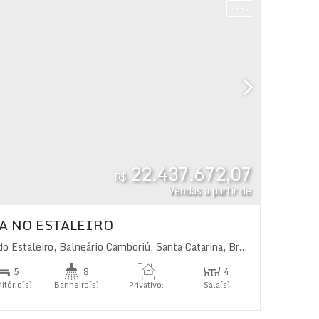
3852
22.437.672,07
R$
Vendas a partir de
A NO ESTALEIRO
do Estaleiro
,
Balneário Camboriú
,
Santa Catarina
,
Brasil
5
8
4
itório(s)
Banheiro(s)
Privativo:
Sala(s)
458
.00
m²
4
íte(s)