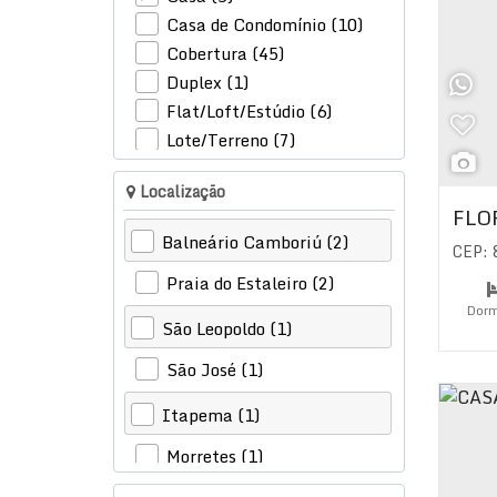
Casa de Condomínio (10)
Cobertura (45)
Duplex (1)
Flat/Loft/Estúdio (6)
Lote/Terreno (7)
Sobrado (1)
Localização
Comercial (6)
FLO
Balneário Camboriú (2)
CEP:
Loja (4)
Salas Comerciais (1)
Praia do Estaleiro (2)
Terreno (1)
Dorm
São Leopoldo (1)
Su
São José (1)
Itapema (1)
Morretes (1)