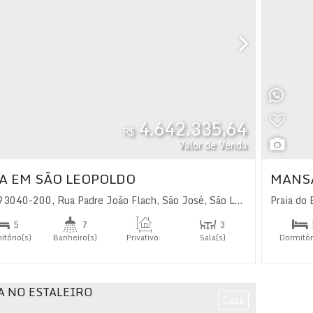
4.642.335,64
R$
Valor de Venda
A EM SÃO LEOPOLDO
MANS
 93040-200
,
Rua Padre João Flach
,
São José
,
São Leopoldo
Praia do 
,
Rio Gra
5
7
3
itório(s)
Banheiro(s)
Privativo:
Sala(s)
Dormitór
497
.00
m²
4
íte(s)
Suíte(
Casa