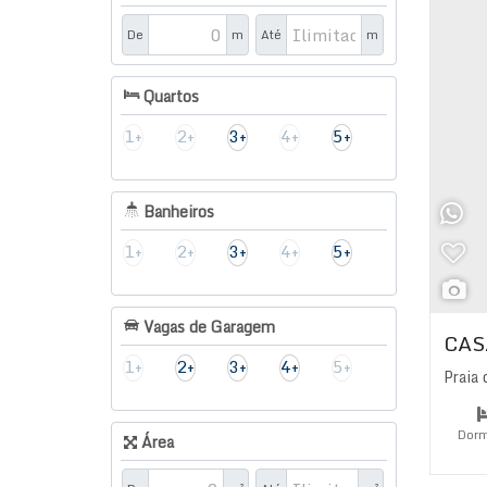
De
m
Até
m
Quartos
1+
2+
3+
4+
5+
Banheiros
1+
2+
3+
4+
5+
Vagas de Garagem
CAS
1+
2+
3+
4+
5+
Praia 
Dorm
Área
Su