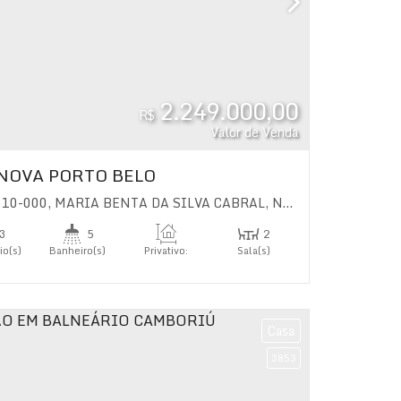
2.249.000,00
R$
Valor de Venda
NOVA PORTO BELO
210-000
il
,
MARIA BENTA DA SILVA CABRAL
,
N°:
25
,
Vila Nova
,
Po
3
5
2
io(s)
Banheiro(s)
Privativo:
Sala(s)
160
.77
m²
3
s)
Casa
3853