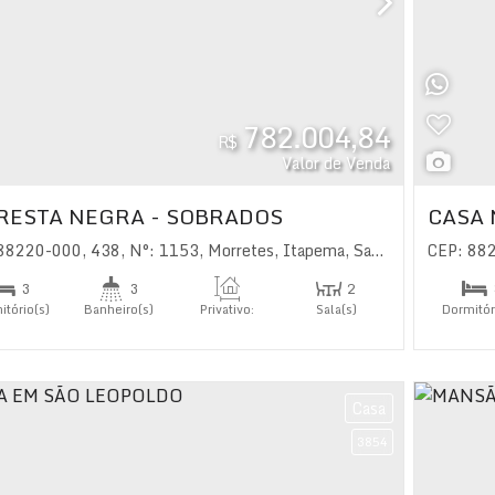
782.004,84
R$
Valor de Venda
RESTA NEGRA - SOBRADOS
CASA 
 88220-000
,
438
,
N°:
1153
,
Morretes
,
Itapema
,
Santa Catarina
CEP: 88
,
Bras
3
3
2
itório(s)
Banheiro(s)
Privativo:
Sala(s)
Dormitór
110
.00
m²
1
íte(s)
Suíte(
Casa
3854