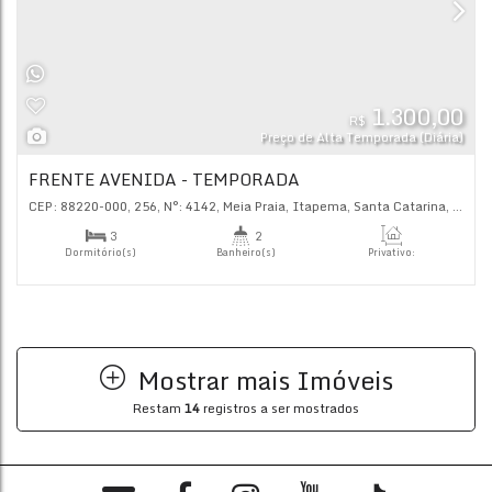
R$
Preço de Alta Tempor
COSTA RICA TEMPORADA
CEP: 88220-000
,
302
,
N°:
104
,
Meia Praia
,
Itapema
,
Santa C
3
4
Dormitório(s)
Banheiro(s)
Priva
138
.
2
3
Mostrar mais Imóveis
Sala(s)
Suíte(s)
Restam
14
registros a ser mostrados
Ap