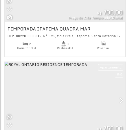
Ap
R$
Preço de Alta Tempor
ACQUA RESIDENZIALE TEMPORADA
CEP: 88220-000
,
302
,
N°:
488
,
Meia Praia
,
Itapema
,
Santa C
2
3
Dormitório(s)
Banheiro(s)
Priva