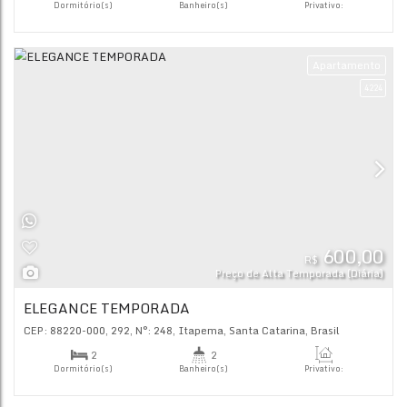
R$
Preço de Alta Tempor
ALUGUEL TEMPORADA ROYAL ONTARIO
CEP: 88220-000
,
306
,
N°:
201
,
Meia Praia
,
Itapema
,
Santa C
2
3
Dormitório(s)
Banheiro(s)
Priva
100
.
2
2
Sala(s)
Suíte(s)
Ap