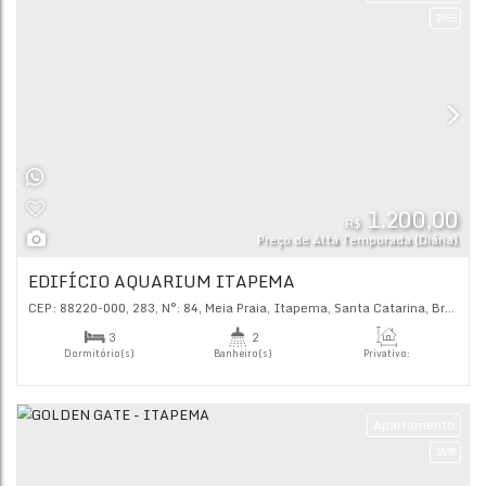
R$
Preço de Alta Tempor
TEMPORADA ROYAL ONTARIO
CEP: 88220-000
,
306
,
N°:
201
,
Meia Praia
,
Itapema
,
Santa C
2
3
Dormitório(s)
Banheiro(s)
Priva
100
.
2
2
Sala(s)
Suíte(s)
Ap