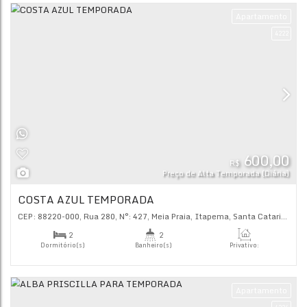
R$
Preço de Alta Tempor
BRIZZAS TEMPORADA
CEP: 88220-000
,
Rua 292
,
N°:
374
,
Meia Praia
,
Itapema
,
San
2
3
Dormitório(s)
Banheiro(s)
Priva
80
.
1
2
Sala(s)
Suíte(s)
Ap