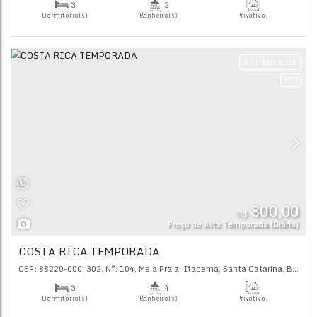
TEMPORADA ITAPEMA QUADRA MAR
CEP: 88220-000
,
319
,
N°:
125
,
Meia Praia
,
Itapema
,
Santa C
2
2
Dormitório(s)
Banheiro(s)
Priva
85
.
2
1
Sala(s)
Suíte(s)
Ap
R$