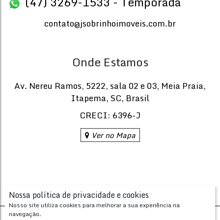
(47) 3269-1533 - Temporada
contato@jsobrinhoimoveis.com.br
Onde Estamos
Av. Nereu Ramos
,
5222
,
sala 02 e 03
,
Meia Praia
,
Itapema
,
SC
,
Brasil
CRECI: 6396-J
1
R$
Ver no Mapa
Preço de Alta Tempor
EDIFÍCIO AQUARIUM ITAPEMA
CEP: 88220-000
,
283
,
N°:
84
,
Meia Praia
,
Itapema
,
Santa Ca
3
2
Nossa política de privacidade e cookies
Dormitório(s)
Banheiro(s)
Priva
Nosso site utiliza cookies para melhorar a sua experiência na
155
.
2
1
navegação.
Desenvolvido com
por
Sala(s)
Suíte(s)