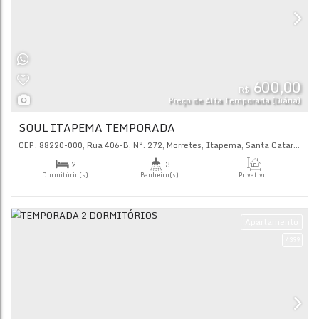
Ap
R$
Preço de Alta Tempor
SOUL ITAPEMA TEMPORADA
CEP: 88220-000
,
Rua 406-B
,
N°:
272
,
Morretes
,
Itapema
,
Sa
2
3
Dormitório(s)
Banheiro(s)
Priva
70
.
2
2