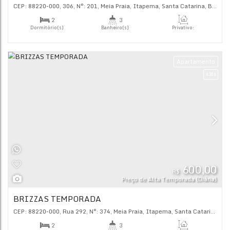
RESIDENCIAL ANITA MEIA PRAIA
CEP: 88220-000
,
300
,
N°:
181
,
Meia Praia
,
Itapema
,
Santa C
2
3
Dormitório(s)
Banheiro(s)
Priva
88
.
2
2
Sala(s)
Suíte(s)
Ap