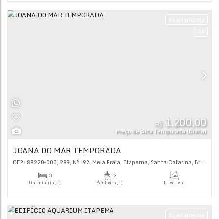
Preço de Alta Tempor
ROYAL ONTARIO RESIDENCE TEMPORADA
CEP: 88220-000
,
306
,
N°:
201
,
Meia Praia
,
Itapema
,
Santa C
2
3
Dormitório(s)
Banheiro(s)
Priva
123
.
2
2
Sala(s)
Suíte(s)
Ap