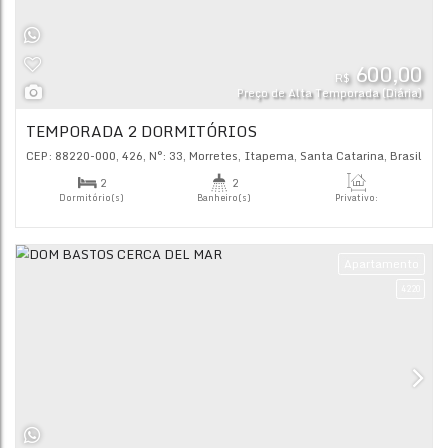
Sala(s)
Suíte(s)
Ap
R$
Preço de Alta Tempor
TEMPORADA 2 DORMITÓRIOS
CEP: 88220-000
,
426
,
N°:
33
,
Morretes
,
Itapema
,
Santa Cat