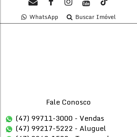
WhatsApp
Buscar Imóvel
1
R$
Preço de Alta Tempor
JOANA DO MAR TEMPORADA
CEP: 88220-000
,
299
,
N°:
92
,
Meia Praia
,
Itapema
,
Santa Ca
Fale Conosco
3
2
Dormitório(s)
Banheiro(s)
Priva
92
.
2
1
(47) 99711-3000 - Vendas
Sala(s)
Suíte(s)
(47) 99217-5222 - Aluguel
Ap