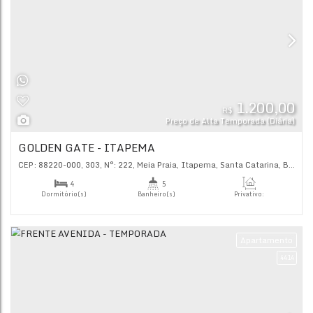
R$
Preço de Alta Tempor
TEMPORADA NIRVANA
CEP: 88220-000
,
295
,
N°:
190
,
Meia Praia
,
Itapema
,
Santa C
3
2
Dormitório(s)
Banheiro(s)
Priva
95
.
2
1
Sala(s)
Suíte(s)
Ap