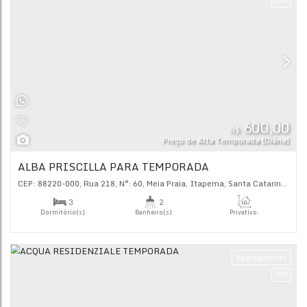
R$
Preço de Alta Tempor
ELEGANCE TEMPORADA
CEP: 88220-000
,
292
,
N°:
248
,
Itapema
,
Santa Catarina
,
Bra
2
2
Dormitório(s)
Banheiro(s)
Priva
92
.
2
1
Sala(s)
Suíte(s)
Ap