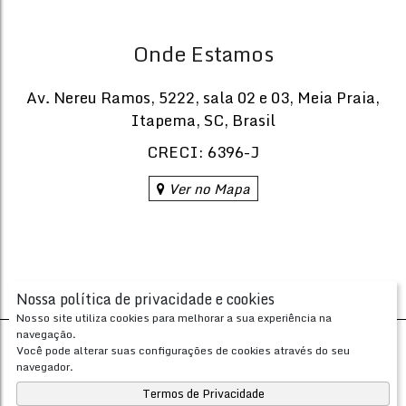
Onde Estamos
Av. Nereu Ramos
,
5222
,
sala 02 e 03
,
Meia Praia
,
Itapema
,
SC
,
Brasil
CRECI: 6396-J
Ver no Mapa
7.
R$
Preço de Alugu
Nossa política de privacidade e cookies
CEP: 88220-000
,
Rua 241
,
N°:
78
,
Meia Praia
,
Itapema
,
Sant
Nosso site utiliza cookies para melhorar a sua experiência na
navegação.
4
5
Desenvolvido com
por
Você pode alterar suas configurações de cookies através do seu
Dormitório(s)
Banheiro(s)
Priva
Apresenta.me ~ Plataforma Imobiliária
189
.
navegador.
2 ~ 3
4
Copyright © 2026 ~ 0.0000s
Sala(s)
Suíte(s)
Termos de Privacidade