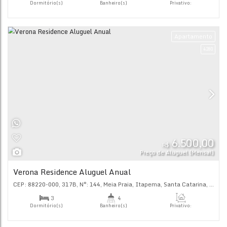
5.
R$
Preço de Alugu
COSTA RICA MEIA PRAIA
CEP: 88220-000
,
302
,
N°:
104
,
Meia Praia
,
Itapema
,
Santa C
3
4
Dormitório(s)
Banheiro(s)
Priva
138
.
2
3
Sala(s)
Suíte(s)
Ap