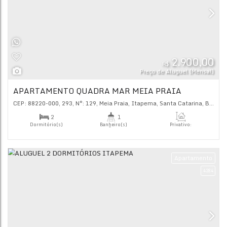
Ap
2.
R$
Preço de Alugu
APARTAMENTO QUADRA MAR MEIA PRAIA
CEP: 88220-000
,
293
,
N°:
129
,
Meia Praia
,
Itapema
,
Santa C
2
1
Dormitório(s)
Banheiro(s)
Priva
63
.
2