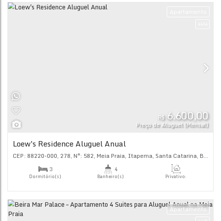
5.
R$
Preço de Alugu
CEP: 88220-000
,
306
,
N°:
200
,
Meia Praia
,
Itapema
,
Santa C
3
4
Dormitório(s)
Banheiro(s)
Priva
142
.
2
3
Sala(s)
Suíte(s)
Ap