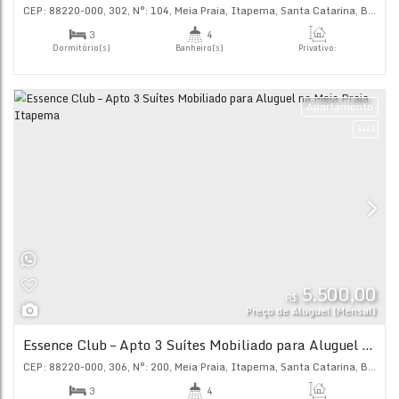
aguas-marinhas-residence-meia-praia-itape
CEP: 88220-000
,
310
,
N°:
345
,
Meia Praia
,
Itapema
,
Santa C
3
3
Dormitório(s)
Banheiro(s)
Priva
100
.
2
1
Sala(s)
Suíte(s)
Ap