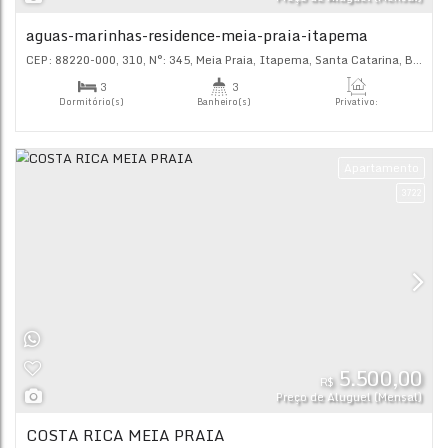
CEP: 88220-000
,
Rua 426
,
N°:
33
,
Morretes
,
Itapema
,
Santa
2
2
Dormitório(s)
Banheiro(s)
Priva
69
.
2
1
Sala(s)
Suíte(s)
Ap
4.
R$
Preço de Alugu