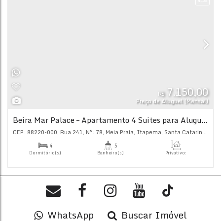
6.
R$
Preço de Alugu
Verona Residence Aluguel Anual
CEP: 88220-000
,
317B
,
N°:
144
,
Meia Praia
,
Itapema
,
Santa
3
4
Dormitório(s)
Banheiro(s)
Priva
135
.
2
3
Sala(s)
Suíte(s)
Ap
WhatsApp
Buscar Imóvel