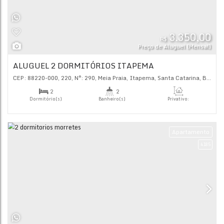
Sala(s)
Total:
72
.00
m²
Ap
3.
R$
Preço de Alugu
ALUGUEL 2 DORMITÓRIOS ITAPEMA
CEP: 88220-000
,
220
,
N°:
290
,
Meia Praia
,
Itapema
,
Santa C