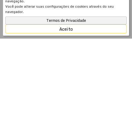
navegação.
Você pode alterar suas configurações de cookies através do seu
navegador.
Termos de Privacidade
Aceito
JSobrinho Imóveis — 26 anos cuidando do seu
patrimônio no litoral catarinense
Fundada em 2000, a JSobrinho Imóveis é uma
imobiliária com 26 anos de atuação especializada em
venda, aluguel anual e temporada em Meia Praia,
Itapema, Porto Belo e Balneário Camboriú — SC. Mais
do que intermediar negócios imobiliários, somos
especialistas em gestão de patrimônio: cuidamos do seu
imóvel com a mesma dedicação que você investiu para