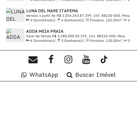
Praia, Itapema, Santa Catarina, Brasil
Sala(s)
,
3
Suíte(s)
,
Total:
195
.00
m²
,
2
Vaga(s)
,
90m
LUNA DEL MARE ITAPEMA
Distância do Mar
,
Útil:
160
.00
m²
Vendas a partir de
R$
3.356.243,87
299, 155, 88220-000, Meia
3
Dormitório(s)
,
4
Banheiro(s)
,
Privativo:
165
.00
m²
,
2
Praia, Itapema, Santa Catarina, Brasil
Sala(s)
,
3
Suíte(s)
,
Total:
199
.00
m²
,
3
Vaga(s)
,
150m
ADDA MEIA PRAIA
Distância do Mar
,
Útil:
165
.00
m²
Valor de Venda
R$
3.280.000,00
299, 142, 88220-000, Meia
4
Dormitório(s)
,
5
Banheiro(s)
,
Privativo:
130
.00
m²
,
2
Praia, Itapema, Santa Catarina, Brasil
Sala(s)
,
4
Suíte(s)
,
Total:
188
.00
m²
,
3
Vaga(s)
,
140m
Distância do Mar
,
Útil:
130
.00
m²
WhatsApp
Buscar Imóvel