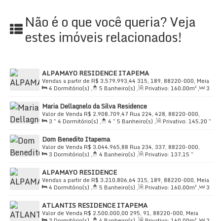
#comodidade
Não é o que você queria? Veja
estes imóveis relacionados!
ALPAMAYO RESIDENCE ITAPEMA
Vendas a partir de
R$
3.579.993,44
315, 189, 88220-000, Meia
4
Dormitório(s)
,
5
Banheiro(s)
,
Privativo:
160
.00
m²
,
3
Praia, Itapema, Santa Catarina, Brasil
Sala(s)
,
4
Suíte(s)
,
Total:
245
.00
m²
,
3
Vaga(s)
,
180m
Maria Dellagnelo da Silva Residence
Distância do Mar
,
Útil:
160
.00
m²
Valor de Venda
R$
2.908.709,47
Rua 224, 428, 88220-000,
3 ~ 4
Dormitório(s)
,
4 ~ 5
Banheiro(s)
,
Privativo:
145
.20
~
Meia Praia, Itapema, Santa Catarina, Brasil
169
.50
m²
,
3 ~ 4
Suíte(s)
,
Total:
265
.00
m²
,
3 ~ 4
Vaga(s)
,
Dom Benedito Itapema
Útil:
145
.20
~ 169
.50
m²
Valor de Venda
R$
3.044.965,88
Rua 234, 337, 88220-000,
3
Dormitório(s)
,
4
Banheiro(s)
,
Privativo:
137
.15
~
Meia Praia, Itapema, Santa Catarina, Brasil
242
.30
m²
,
2
Sala(s)
,
3
Suíte(s)
,
Total:
137
.15
m²
,
2
ALPAMAYO RESIDENCE
Vaga(s)
,
Útil:
137
.15
m²
Vendas a partir de
R$
3.210.806,64
315, 189, 88220-000, Meia
4
Dormitório(s)
,
5
Banheiro(s)
,
Privativo:
160
.00
m²
,
3
Praia, Itapema, Santa Catarina, Brasil
Sala(s)
,
4
Suíte(s)
,
Total:
245
.00
m²
,
3
Vaga(s)
,
180m
ATLANTIS RESIDENCE ITAPEMA
Distância do Mar
,
Útil:
160
.00
m²
Valor de Venda
R$
2.500.000,00
295, 91, 88220-000, Meia
3
Dormitório(s)
,
4
Banheiro(s)
,
Privativo:
160
.00
m²
,
2