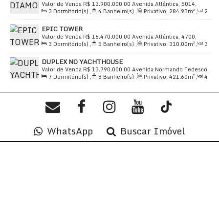
Valor de Venda
R$
13.900.000,00
Avenida Atlântica, 5014,
dos edifícios mais exclusivos de Balneário Camboriú!
3
Dormitório(s)
,
4
Banheiro(s)
,
Privativo:
284
.93
m²
,
2
88330-030, Barra Sul, Balneário Camboriú, Santa Catarina,
Sala(s)
,
3
Suíte(s)
,
Total:
527
.39
m²
,
4
Vaga(s)
,
10m
Brasil
Entre em contato para mais informações e agendar uma
EPIC TOWER
Distância do Mar
,
Útil:
294
.93
m²
Valor de Venda
R$
16.470.000,00
Avenida Atlântica, 4700,
visita!
3
Dormitório(s)
,
5
Banheiro(s)
,
Privativo:
310
.00
m²
,
3
88330-030, Barra Sul, Balneário Camboriú, Santa Catarina,
Sala(s)
,
3
Suíte(s)
,
Total:
598
.00
m²
,
6
Vaga(s)
,
Útil:
Brasil
DUPLEX NO YACHTHOUSE
310
.00
m²
Valor de Venda
R$
13.790.000,00
Avenida Normando Tedesco,
7
Dormitório(s)
,
8
Banheiro(s)
,
Privativo:
421
.60
m²
,
4
1333, 88330-123, Barra Sul, Balneário Camboriú, Santa
Sala(s)
,
7
Suíte(s)
,
Total:
574
.00
m²
,
4
Vaga(s)
,
50m
Catarina, Brasil
Distância do Mar
,
Útil:
421
.60
m²
WhatsApp
Buscar Imóvel