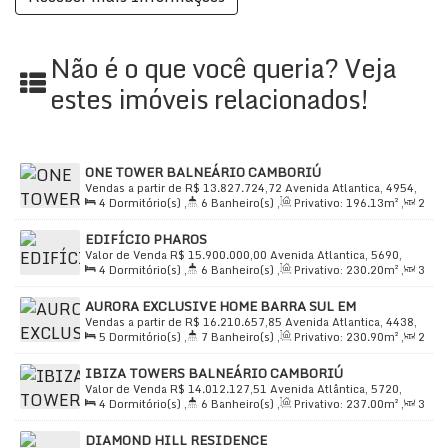
Alarme
Ar Condicionado
Área de Serviço
Não é o que você queria? Veja
Avenida
estes imóveis relacionados!
Banca de Revistas
Banco
Banheiro Auxiliar
Bistrô com Adega
ONE TOWER BALNEÁRIO CAMBORIÚ
Burger King
Vendas a partir de
R$
13.827.724,72
Avenida Atlantica, 4954,
4
Dormitório(s)
,
6
Banheiro(s)
,
Privativo:
196
.13
m²
,
2
88330-030, Barra Sul, Balneário Camboriú, Santa Catarina,
Churrasqueira
Sala(s)
,
4
Suíte(s)
,
Total:
395
.18
~ 395
.20
m²
,
3
Vaga(s)
,
Brasil
Cinema
EDIFÍCIO PHAROS
Útil:
196
.13
m²
Valor de Venda
R$
15.900.000,00
Avenida Atlantica, 5690,
4
Dormitório(s)
,
6
Banheiro(s)
,
Privativo:
230
.20
m²
,
3
88330-036, Barra Sul, Balneário Camboriú, Santa Catarina,
Este apartamento de luxo oferece tudo o que você
Sala(s)
,
4
Suíte(s)
,
Total:
395
.00
m²
,
3
Vaga(s)
,
Útil:
Brasil
precisa para viver com conforto e conveniência.
AURORA EXCLUSIVE HOME BARRA SUL EM
230
.20
m²
BALNEÁRIO CAMBORIÚ
Vendas a partir de
R$
16.210.657,85
Avenida Atlantica, 4438,
Localizado na deslumbrante Avenida Atlântica, no
5
Dormitório(s)
,
7
Banheiro(s)
,
Privativo:
230
.90
m²
,
2
88330-027, Barra Sul, Balneário Camboriú, Santa Catarina,
prestigiado bairro Barra Sul, você estará cercado por
Sala(s)
,
5
Suíte(s)
,
Total:
504
.00
m²
,
5
Vaga(s)
,
Útil:
Brasil
IBIZA TOWERS BALNEÁRIO CAMBORIÚ
uma variedade de comodidades e serviços de alta
230
.90
m²
Valor de Venda
R$
14.012.127,51
Avenida Atlântica, 5720,
qualidade.
4
Dormitório(s)
,
6
Banheiro(s)
,
Privativo:
237
.00
m²
,
3
88330-036, Barra Sul, Balneário Camboriú, Santa Catarina,
Sala(s)
,
4
Suíte(s)
,
Total:
464
.00
m²
,
4
Vaga(s)
,
Útil:
Brasil
Não perca a oportunidade de viver no EPIC TOWER, um
DIAMOND HILL RESIDENCE
237
.00
m²