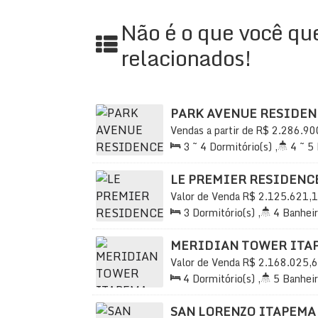
Bicicletário
Não é o que você que
Bistrô com Adega
Alarme e Circuito de TV
relacionados!
Alto Padrão de Acabamento
Área de Serviço
Próximo a Açougue, Banca de Revista
PARK AVENUE RESIDEN
Cozinha Americana
Vendas a partir de
R$
2.286.90
Elevador
Santa Catarina, Brasil
3 ~ 4
Dormitório(s)
,
4 ~ 5
Depósito Privativo no Subsolo
Sala(s)
,
3 ~ 4
Suíte(s)
,
Tot
Avenida Principal com Acesso a Defic
~ 133
.80
m²
LE PREMIER RESIDENC
Venha conhecer seu novo lar!
Valor de Venda
R$
2.125.621,
Brasil
3
Dormitório(s)
,
4
Banheir
Entre em contato agora para mais informaç
Total:
245
.00
m²
,
2
Vaga(
MERIDIAN TOWER ITA
Valor de Venda
R$
2.168.025,
Brasil
#ApartamentoDeLuxo #ImóvelEmItapema 
4
Dormitório(s)
,
5
Banheir
Total:
225
.00
m²
,
2
Vaga(
#SeuNovoLar
SAN LORENZO ITAPEMA