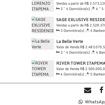
Vendas a partir de
R$
2.573.12
Catarina, Brasil
3 ~ 4
Dormitório(s)
,
4 ~ 5
Sala(s)
,
3 ~ 4
Suíte(s)
,
Tot
165
.00
m²
SAGE EXLUSIVE RESID
Vendas a partir de
R$
2.528.37
Catarina, Brasil
3
Dormitório(s)
,
4
Banheir
Total:
220
.00
m²
,
2
Vaga(
La Belle Verte
Valor de Venda
R$
2.483.070,
Centro, Itapema, Santa Catarina
3 ~ 4
Dormitório(s)
,
4
Ban
3 ~ 4
Suíte(s)
,
Total:
120
.00
RIVER TOWER ITAPEMA
Valor de Venda
R$
2.500.000,
Catarina, Brasil
4
Dormitório(s)
,
5
Banheir
Total:
235
.00
m²
,
2
Vaga(
WhatsAp