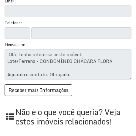
Tipo:
Residencial › Lote/Terreno
Email:
Destaques do Imóvel:
Telefone:
Imóvel Decorado
Academia
Acesso a Deficientes
Mensagem:
Bicicletário
Campo de Futebol
Churrasqueira
Circuito de TV
Espaço Gourmet
Espaço Kids
Espaço Pet
Facilidades na Região:
Não é o que você queria? Veja
Açougue
estes imóveis relacionados!
Farmácia
Feiras