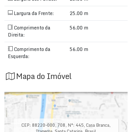
Largura da Frente:
25.00 m
Comprimento da
56.00 m
Direita:
Comprimento da
56.00 m
Esquerda:
Mapa do Imóvel
CEP: 88220-000
,
708
,
N°:
445
,
Casa Branca
,
Itapema
,
Santa Catarina
,
Brasil