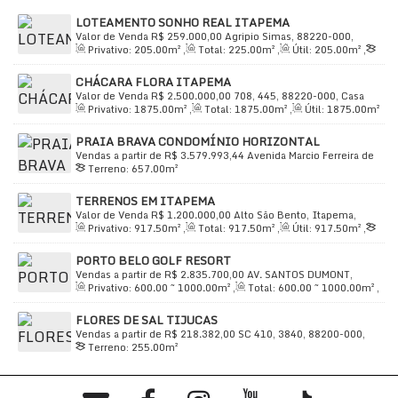
Escola de 1º Grau
LOTEAMENTO SONHO REAL ITAPEMA
Outras Características:
Valor de Venda
R$
259.000,00
Agripio Simas, 88220-000,
Privativo:
205
.00
m²
,
Total:
225
.00
m²
,
Útil:
205
.00
m²
,
Sertão do Trombudo, Itapema, Santa Catarina, Brasil
Terreno:
205
.00
m²
,
Comprimento:
20
.50
m
,
Fundos:
Energia
CHÁCARA FLORA ITAPEMA
10
.00
m
,
Frente:
10
.00
m
Água
Valor de Venda
R$
2.500.000,00
708, 445, 88220-000, Casa
Privativo:
1875
.00
m²
,
Total:
1875
.00
m²
,
Útil:
1875
.00
m²
Branca, Itapema, Santa Catarina, Brasil
Descrição:
,
Este imóvel de alto padrão localizado em um
Terreno:
1875
.00
m²
PRAIA BRAVA CONDOMÍNIO HORIZONTAL
condomínio fechado oferece uma experiência de vida
Vendas a partir de
R$
3.579.993,44
Avenida Marcio Ferreira de
luxuosa e confortável. Com uma área total de 2.278,1
Terreno:
657
.00
m²
Mello e Silva, 55, 88306-782, Praia Brava, Itajaí, Santa Catarina,
Brasil
m² e uma área privada de 1.400 m², a propriedade é
TERRENOS EM ITAPEMA
perfeita para quem busca espaço e sofisticação. Conta
Valor de Venda
R$
1.200.000,00
Alto São Bento, Itapema,
Privativo:
917
.50
m²
,
Total:
917
.50
m²
,
Útil:
917
.50
m²
,
Santa Catarina, Brasil
com diversos espaços de lazer como academia, espaço
Terreno:
917
.50
m²
,
Fundos:
37
.50
m
,
Frente:
25
.00
m
,
gourmet, campo de futebol e churrasqueiras, além de
PORTO BELO GOLF RESORT
Lado Direito:
37
.50
m
,
Lado Esquerdo:
37
.50
m
oferecer total segurança com circuito de TV.
Vendas a partir de
R$
2.835.700,00
AV. SANTOS DUMONT,
Privativo:
600
.00
~ 1000
.00
m²
,
Total:
600
.00
~ 1000
.00
m²
,
1667, 88210-000, Santa Luzia, Porto Belo, Santa Catarina,
Útil:
600
.00
~ 1000
.00
m²
,
Terreno:
600
.00
m²
Brasil
FLORES DE SAL TIJUCAS
Vendas a partir de
R$
218.382,00
SC 410, 3840, 88200-000,
Para mais informações ou agendar uma visita, entre em
Terreno:
255
.00
m²
Nova Descoberta, Tijucas, Santa Catarina, Brasil
contato conosco!