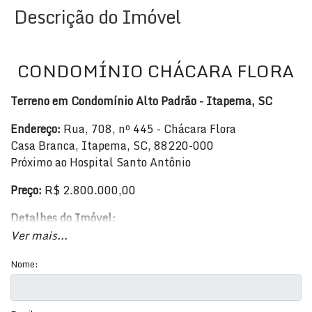
Descrição do Imóvel
CONDOMÍNIO CHÁCARA FLORA
Terreno em Condomínio Alto Padrão - Itapema, SC
Endereço:
Rua, 708, nº 445 - Chácara Flora
Casa Branca, Itapema, SC, 88220-000
Próximo ao Hospital Santo Antônio
Preço:
R$ 2.800.000,00
Detalhes do Imóvel:
Ver mais...
Área Total:
2.278,1 m²
Área Privada:
1.400 m²
Nome:
Área Útil:
1.400 m²
Área do Terreno:
1.400 m²