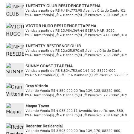
🛏️ Quartos: 5
INFINITY CLUB RESIDENCE ITAPEMA
Vendas a partir de
R$
9.484.773,95
Avenida Orla do Canto, 01,
🚿 Banheiros: 7
4
Dormitório(s)
,
6
Banheiro(s)
,
Privativo:
200
.00
m²
,
2
88220-000, Centro, Itapema, Santa Catarina, Brasil
🛁 Suítes: 5
Sala(s)
,
4
Suíte(s)
,
Total:
350
.00
m²
,
3
Vaga(s)
,
Útil:
🚗 Garagens: 5
VICTOR HUGO RESIDENCE ITAPEMA
200
.00
m²
Vendas a partir de
R$
13.984.349,44
BEIRA MAR, 2020,
🛋️ Salas: 3
5
Dormitório(s)
,
6
Banheiro(s)
,
Privativo:
411
.00
m²
,
3
88220-000, Centro, Itapema, Santa Catarina, Brasil
Sala(s)
,
5
Suíte(s)
,
Total:
599
.90
~ 600
.00
m²
,
4
Vaga(s)
,
Venha conhecer este apartamento espetacular, com
INFINITY RESIDENCE CLUB
Útil:
411
.00
m²
Vendas a partir de
R$
12.625.070,65
Avenida Orla do Canto,
acabamentos de alto padrão, localizado na prestigiada
4
Dormitório(s)
,
6
Banheiro(s)
,
Privativo:
237
.50
m²
,
2
01, 88220-000, Centro, Itapema, Santa Catarina, Brasil
Avenida Beira Mar em Itapema. Com uma vista
Sala(s)
,
4
Suíte(s)
,
Total:
366
.17
m²
,
3
Vaga(s)
,
Útil:
SUNNY COAST ITAPEMA
deslumbrante e uma infraestrutura completa, este é o
237
.50
m²
Vendas a partir de
R$
8.834.752,60
149, 10, 88220-000,
lugar perfeito para viver com conforto e estilo. Entre em
4 ~ 5
Dormitório(s)
,
5 ~ 6
Banheiro(s)
,
Privativo:
229
.00
~
Centro, Itapema, Santa Catarina, Brasil
contato e agende sua visita! 🌅
342
.00
m²
,
3
Sala(s)
,
4 ~ 5
Suíte(s)
,
Total:
385
.00
~
Gran Vittoria
587
.00
m²
,
3 ~ 5
Vaga(s)
,
Útil:
229
.00
~ 342
.00
m²
Valor de Venda
R$
4.850.000,00
Rua 139, 138, 88220-000,
4
Dormitório(s)
,
5
Banheiro(s)
,
Privativo:
225
.00
m²
,
2
Centro, Itapema, Santa Catarina, Brasil
Sala(s)
,
4
Suíte(s)
,
Total:
225
.00
m²
,
3
Vaga(s)
,
Útil:
Magna Tower
225
.00
m²
Valor de Venda
R$
4.085.200,11
Avenida Nereu Ramos, 880,
4
Dormitório(s)
,
6
Banheiro(s)
,
Privativo:
238
.43
m²
,
3
88220-000, Centro, Itapema, Santa Catarina, Brasil
Sala(s)
,
4
Suíte(s)
,
Total:
238
.43
m²
,
3
Vaga(s)
,
Útil:
Redentor Residencial
238
.43
m²
Valor de Venda
R$
3.505.000,00
Rua 139, 170, 88220-000,