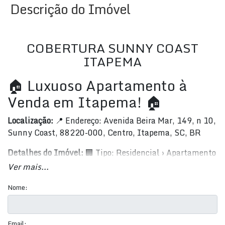
Descrição do Imóvel
COBERTURA SUNNY COAST
ITAPEMA
🏠 Luxuoso Apartamento à
Venda em Itapema! 🏠
Localização:
📍 Endereço: Avenida Beira Mar, 149, n 10,
Sunny Coast, 88220-000, Centro, Itapema, SC, BR
Detalhes do Imóvel:
🏢 Tipo: Residencial › Apartamento
📐 Área Total: 420,06 m² 📏 Área Privada: 320,1 m² 📏
Ver mais...
Área Útil: 320,1 m²
Nome:
Preço de Venda:
💲 R$ 13.806.140,60
Comodidades:
Email: