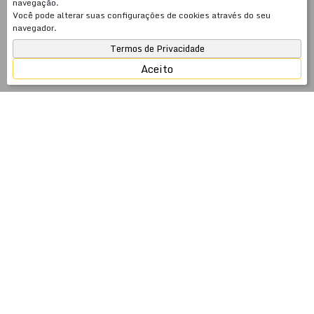
navegação.
Você pode alterar suas configurações de cookies através do seu
navegador.
Termos de Privacidade
Aceito
JSobrinho Imóveis — 26 anos cuidando do seu
patrimônio no litoral catarinense
Fundada em 2000, a JSobrinho Imóveis é uma
imobiliária com 26 anos de atuação especializada em
venda, aluguel anual e temporada em Meia Praia,
Itapema, Porto Belo e Balneário Camboriú — SC. Mais
do que intermediar negócios imobiliários, somos
especialistas em gestão de patrimônio: cuidamos do seu
imóvel com a mesma dedicação que você investiu para