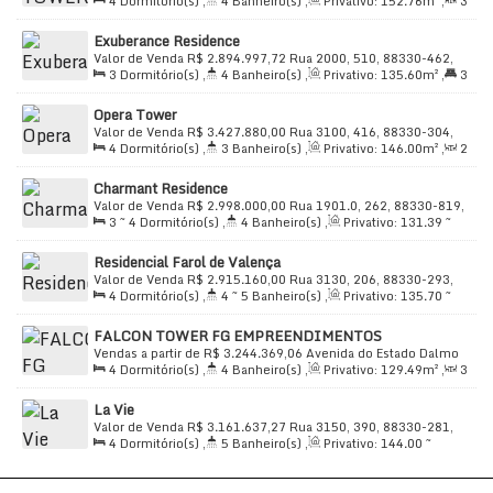
4
Dormitório(s)
,
4
Banheiro(s)
,
Privativo:
152
.76
m²
,
3
Vieira, 2277, 88330-075, Centro, Balneário Camboriú, Santa
Sala(s)
,
2
Suíte(s)
,
Total:
265
.90
m²
,
2
Vaga(s)
,
Útil:
Catarina, Brasil
Exuberance Residence
152
.76
m²
Valor de Venda
R$
2.894.997,72
Rua 2000, 510, 88330-462,
3
Dormitório(s)
,
4
Banheiro(s)
,
Privativo:
135
.60
m²
,
3
Centro, Balneário Camboriú, Santa Catarina, Brasil
Suíte(s)
,
Total:
135
.60
m²
,
3
Vaga(s)
,
Útil:
135
.60
m²
Opera Tower
Valor de Venda
R$
3.427.880,00
Rua 3100, 416, 88330-304,
4
Dormitório(s)
,
3
Banheiro(s)
,
Privativo:
146
.00
m²
,
2
Centro, Balneário Camboriú, Santa Catarina, Brasil
Sala(s)
,
3
Suíte(s)
,
Total:
146
.00
m²
,
3
Vaga(s)
,
Útil:
Charmant Residence
146
.00
m²
Valor de Venda
R$
2.998.000,00
Rua 1901.0, 262, 88330-819,
3 ~ 4
Dormitório(s)
,
4
Banheiro(s)
,
Privativo:
131
.39
~
Centro, Balneário Camboriú, Santa Catarina, Brasil
229
.92
m²
,
2 ~ 3
Suíte(s)
,
Total:
118
.30
m²
,
3
Vaga(s)
,
Residencial Farol de Valença
Útil:
118
.30
~ 131
.39
m²
Valor de Venda
R$
2.915.160,00
Rua 3130, 206, 88330-293,
4
Dormitório(s)
,
4 ~ 5
Banheiro(s)
,
Privativo:
135
.70
~
Centro, Balneário Camboriú, Santa Catarina, Brasil
136
.20
m²
,
2
Sala(s)
,
4
Suíte(s)
,
Total:
245
.00
m²
,
3
FALCON TOWER FG EMPREENDIMENTOS
Vaga(s)
,
Útil:
135
.70
~ 136
.20
m²
Vendas a partir de
R$
3.244.369,06
Avenida do Estado Dalmo
4
Dormitório(s)
,
4
Banheiro(s)
,
Privativo:
129
.49
m²
,
3
Vieira, 2277, 88330-075, Centro, Balneário Camboriú, Santa
Sala(s)
,
2
Suíte(s)
,
Total:
237
.58
m²
,
2
Vaga(s)
,
Útil:
Catarina, Brasil
La Vie
129
.49
m²
Valor de Venda
R$
3.161.637,27
Rua 3150, 390, 88330-281,
4
Dormitório(s)
,
5
Banheiro(s)
,
Privativo:
144
.00
~
Centro, Balneário Camboriú, Santa Catarina, Brasil
145
.00
m²
,
2
Sala(s)
,
4
Suíte(s)
,
Total:
144
.00
m²
,
2
Vaga(s)
,
Útil:
144
.00
m²