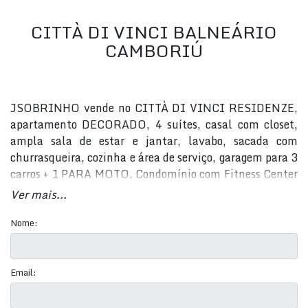
CITTÀ DI VINCI BALNEÁRIO
CAMBORIÚ
JSOBRINHO vende no CITTÀ DI VINCI RESIDENZE,
apartamento DECORADO, 4 suítes, casal com closet,
ampla sala de estar e jantar, lavabo, sacada com
churrasqueira, cozinha e área de serviço, garagem para 3
carros + 1 PARA MOTO. Condomínio com Fitness Center
By Reebok,Espaço gourmet Cheff Diogo Fillus, Espaço
Ver mais...
Vegas com mesa oficial de Poker, Sala de cinema e
Game, Sala de massagem, Brinquedoteca, Spa interno,
Nome:
Saunas seca ou úmida, Spa aberto, Bar molhado,
Piscina com Raia, Piscina infantil, Espelho D´água,
Gazebos com lareiras, Office completo no mezanino,
Email:
Espaço pet care. Agende sua visita HOJE MESMO! (47)
99711-3000 - WhatsApp