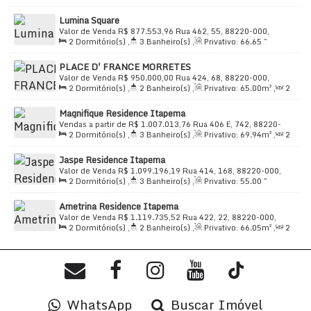
70
.00
m²
,
2
Sala(s)
,
1 ~ 2
Suíte(s)
,
Total:
70
.00
m²
,
1
Itapema/SC Próximo a açougues, bancos e da principal
Lumina Square
Vaga(s)
,
Útil:
70
.00
m²
avenida da cidade.
Valor de Venda
R$
877.553,96
Rua 462, 55, 88220-000,
2
Dormitório(s)
,
3
Banheiro(s)
,
Privativo:
66
.65
~
Morretes, Itapema, Santa Catarina, Brasil
70
.00
m²
,
2
Sala(s)
,
2
Suíte(s)
,
Total:
70
.00
m²
,
1
PLACE D' FRANCE MORRETES
Vaga(s)
,
Útil:
70
.00
m²
Valor de Venda
R$
950.000,00
Rua 424, 68, 88220-000,
2
Dormitório(s)
,
2
Banheiro(s)
,
Privativo:
65
.00
m²
,
2
Morretes, Itapema, Santa Catarina, Brasil
Sala(s)
,
1
Suíte(s)
,
Total:
88
.00
m²
,
1
Vaga(s)
,
550m
Magnifique Residence Itapema
Distância do Mar
,
Útil:
65
.00
m²
Vendas a partir de
R$
1.007.013,76
Rua 406 E, 742, 88220-
2
Dormitório(s)
,
3
Banheiro(s)
,
Privativo:
69
.94
m²
,
2
000, Morretes, Itapema, Santa Catarina, Brasil
Sala(s)
,
2
Suíte(s)
,
Total:
69
.94
m²
,
1
Vaga(s)
,
Útil:
Jaspe Residence Itapema
69
.94
m²
Valor de Venda
R$
1.099.196,19
Rua 414, 168, 88220-000,
2
Dormitório(s)
,
3
Banheiro(s)
,
Privativo:
55
.00
~
Morretes, Itapema, Santa Catarina, Brasil
67
.40
m²
,
2
Sala(s)
,
2
Suíte(s)
,
Total:
67
.40
m²
,
1
Ametrina Residence Itapema
Vaga(s)
,
450m
Distância do Mar
,
Útil:
67
.40
m²
Valor de Venda
R$
1.119.735,52
Rua 422, 22, 88220-000,
2
Dormitório(s)
,
2
Banheiro(s)
,
Privativo:
66
.05
m²
,
2
Morretes, Itapema, Santa Catarina, Brasil
Sala(s)
,
1
Suíte(s)
,
Total:
66
.05
m²
,
1
Vaga(s)
,
500m
Distância do Mar
,
Útil:
66
.05
m²
WhatsApp
Buscar Imóvel