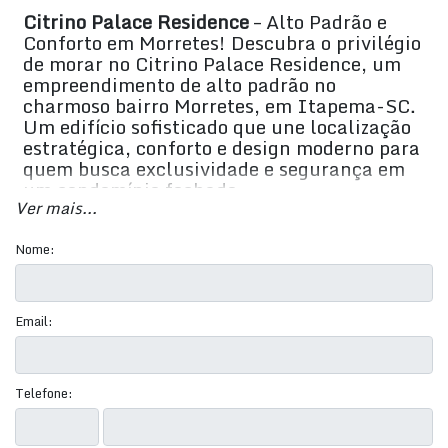
Citrino Palace Residence
– Alto Padrão e
Conforto em Morretes! Descubra o privilégio
de morar no Citrino Palace Residence, um
empreendimento de alto padrão no
charmoso bairro Morretes, em Itapema-SC.
Um edifício sofisticado que une localização
estratégica, conforto e design moderno para
quem busca exclusividade e segurança em
um condomínio fechado.
Ver mais...
✨
Destaques do Empreendimento:
Nome:
Apartamentos com 2 suítes
2 quartos e 3 banheiros
Email:
Área privativa e total de 70 m²
1 vaga de garagem
Telefone:
2 salas