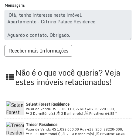
Mensagem:
Cozinha e área de serviço funcional
Aquecimento central
Condomínio fechado com alarme e circuito de TV
🏋️‍♂️
Lazer completo:
Academia
Bicicletário
Não é o que você queria? Veja
Churrasqueira
estes imóveis relacionados!
Piscina
Playground
Selent Forest Residence
Valor de Venda
R$
1.105.113,55
Rua 402, 88220-000,
Salão de Festas
2
Dormitório(s)
,
3
Banheiro(s)
,
Privativo:
64
.85
~
Morretes, Itapema, Santa Catarina, Brasil
69
.70
m²
,
2
Sala(s)
,
2
Suíte(s)
,
Total:
64
.85
m²
,
1
Salão de Jogos
Trésor Residence
Vaga(s)
,
Útil:
64
.85
m²
Valor de Venda
R$
1.022.000,00
Rua 418, 250, 88220-000,
📍
Endereço privilegiado:
Rua 414 – Morretes,
2 ~ 3
Dormitório(s)
,
2 ~ 3
Banheiro(s)
,
Privativo:
68
.60
~
Morretes, Itapema, Santa Catarina, Brasil