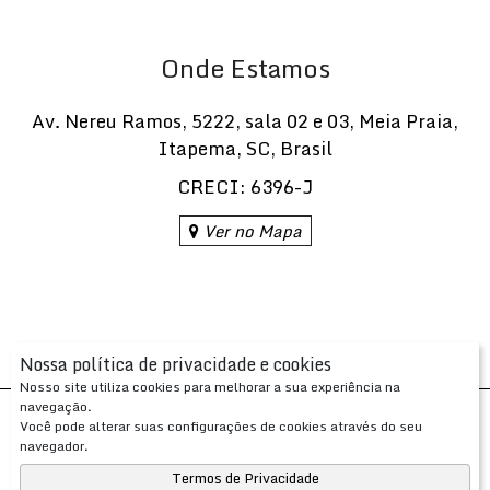
Onde Estamos
Av. Nereu Ramos
,
5222
,
sala 02 e 03
,
Meia Praia
,
Itapema
,
SC
,
Brasil
CRECI: 6396-J
Ver no Mapa
Nossa política de privacidade e cookies
Nosso site utiliza cookies para melhorar a sua experiência na
navegação.
Desenvolvido com
por
Você pode alterar suas configurações de cookies através do seu
Apresenta.me ~ Plataforma Imobiliária
navegador.
Copyright © 2026 ~ 0.0000s
Termos de Privacidade