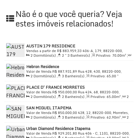
Não é o que você queria? Veja
estes imóveis relacionados!
AUSTIN 179 RESIDENCE
Vendas a partir de
R$
883.959,33
406-A, 179, 88220-000,
2
Dormitório(s)
,
2 ~ 3
Banheiro(s)
,
Privativo:
70
.00
m²
,
Morretes, Itapema, Santa Catarina, Brasil
2
Sala(s)
,
1 ~ 2
Suíte(s)
,
Total:
93
.00
m²
,
1
Vaga(s)
,
Hebron Residence
Útil:
70
.00
m²
Valor de Venda
R$
887.931,89
Rua 428, 430, 88220-000,
2
Dormitório(s)
,
3
Banheiro(s)
,
Privativo:
65
.00
~
Morretes, Itapema, Santa Catarina, Brasil
69
.90
m²
,
2
Sala(s)
,
2
Suíte(s)
,
Total:
65
.00
m²
,
1
PLACE D' FRANCE MORRETES
Vaga(s)
,
Útil:
65
.00
~ 69
.90
m²
Valor de Venda
R$
950.000,00
Rua 424, 68, 88220-000,
2
Dormitório(s)
,
2
Banheiro(s)
,
Privativo:
65
.00
m²
,
2
Morretes, Itapema, Santa Catarina, Brasil
Sala(s)
,
1
Suíte(s)
,
Total:
88
.00
m²
,
1
Vaga(s)
,
550m
SAN MIGUEL ITAPEMA
Distância do Mar
,
Útil:
65
.00
m²
Valor de Venda
R$
850.000,00
428, 12, 88220-000, Morretes,
2
Dormitório(s)
,
3
Banheiro(s)
,
Privativo:
62
.90
m²
,
2
Itapema, Santa Catarina, Brasil
Sala(s)
,
2
Suíte(s)
,
Total:
99
.00
m²
,
1
Vaga(s)
,
Útil:
Urban Diamond Residence Itapema
62
.90
m²
Valor de Venda
R$
929.201,80
Rua 406 - C, 1101, 88220-000,