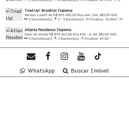
2
Dormitório(s)
,
4
Banheiro(s)
,
Privativo:
69
.99
m²
,
2
Morretes, Itapema, Santa Catarina, Brasil
Sala(s)
,
2
Suíte(s)
,
Total:
69
.99
m²
,
1
Vaga(s)
,
500m
Triad Up! Brooklyn Itapema
Distância do Mar
,
Útil:
69
.99
m²
Vendas a partir de
R$
895.000,00
Rua 444, 106, 88220-000,
2
Dormitório(s)
,
2 ~ 3
Banheiro(s)
,
Privativo:
70
.00
m²
,
Morretes, Itapema, Santa Catarina, Brasil
2
Sala(s)
,
1 ~ 2
Suíte(s)
,
Total:
70
.00
m²
,
1
Vaga(s)
,
Atlanta Residence Itapema
1200m
Distância do Mar
,
Útil:
70
.00
m²
Valor de Venda
R$
899.362,04
Rua 406 - A, 60, 88220-000,
3
Dormitório(s)
,
2
Banheiro(s)
,
Privativo:
69
.00
~
Morretes, Itapema, Santa Catarina, Brasil
70
.00
m²
,
2
Sala(s)
,
1
Suíte(s)
,
Total:
70
.00
m²
,
1
Vaga(s)
,
500m
Distância do Mar
,
Útil:
70
.00
m²
WhatsApp
Buscar Imóvel