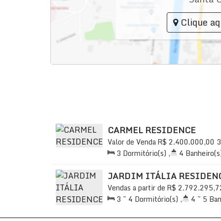
Clique aq
CARMEL RESIDENCE
Valor de Venda
R$
2.400.000,00
3
Praia, Itapema, Santa Catarina, Bra
3
Dormitório(s)
,
4
Banheiro(s
2
Sala(s)
,
3
Suíte(s)
,
Total:
2
Útil:
123
.00
m²
JARDIM ITÁLIA RESIDEN
Vendas a partir de
R$
2.792.295,7
Praia, Itapema, Santa Catarina, Bra
3 ~ 4
Dormitório(s)
,
4 ~ 5
Ban
127
.00
m²
,
2
Sala(s)
,
3 ~ 4
Su
2 ~ 3
Vaga(s)
,
Útil:
127
.00
m²