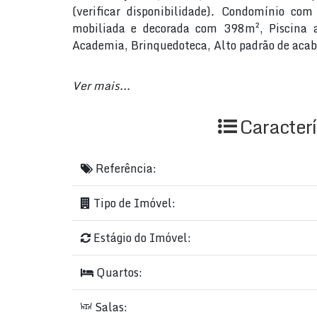
(verificar disponibilidade). Condomínio co
mobiliada e decorada com 398m², Piscina a
Academia, Brinquedoteca, Alto padrão de aca
Ver mais...
EXCELENTE CONDIÇÃO DE PAGAMENTO:
Caracterí
20% ENTRADA
Referência:
10% INÍCIO DA OBRA
Tipo de Imóvel:
40 PARCELAS
Estágio do Imóvel:
03 REFORÇOS ANUAIS
Quartos:
Salas: