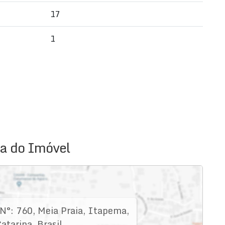
17
1
a do Imóvel
N°:
760
,
Meia Praia
,
Itapema
,
atarina
,
Brasil