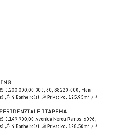
DING
R$
3.200.000,00
303, 60, 88220-000, Meia
Santa Catarina, Brasil
s)
,
4
Banheiro(s)
,
Privativo:
125
.95
m²
,
uíte(s)
,
Total:
183
.08
m²
,
3
Vaga(s)
,
60m
r
,
Útil:
125
.95
m²
RESIDENZIALE ITAPEMA
R$
3.149.900,00
Avenida Nereu Ramos, 6096,
 Praia, Itapema, Santa Catarina, Brasil
s)
,
4
Banheiro(s)
,
Privativo:
128
.50
m²
,
uíte(s)
,
Total:
166
.00
m²
,
3
Vaga(s)
,