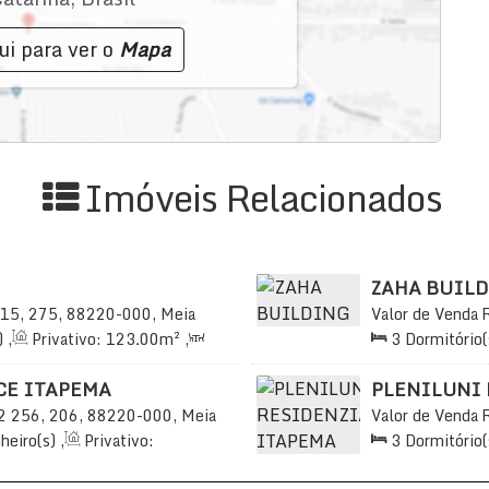
ui para ver o
Mapa
Imóveis Relacionados
ZAHA BUIL
15, 275, 88220-000, Meia
Valor de Venda
sil
Praia, Itapema, 
)
,
Privativo:
123
.00
m²
,
3
Dormitório(
70
.00
m²
,
2
Vaga(s)
,
3
Sala(s)
,
3
S
Distância do Ma
CE ITAPEMA
PLENILUNI 
2
256, 206, 88220-000, Meia
Valor de Venda
sil
88220-971, Meia
heiro(s)
,
Privativo:
3
Dormitório(
íte(s)
,
Total:
235
.00
m²
,
2
Sala(s)
,
3
S
Útil:
128
.50
m²