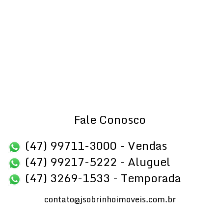
Contato: (47) 99711-3000
Para mais informações e agendamento de visitas, entre
em contato conosco.
Não perca essa oportunidade de viver no melhor de
Itapema. Seu novo lar de alto padrão espera por você!
Fale Conosco
(47) 99711-3000 - Vendas
(47) 99217-5222 - Aluguel
(47) 3269-1533 - Temporada
contato@jsobrinhoimoveis.com.br