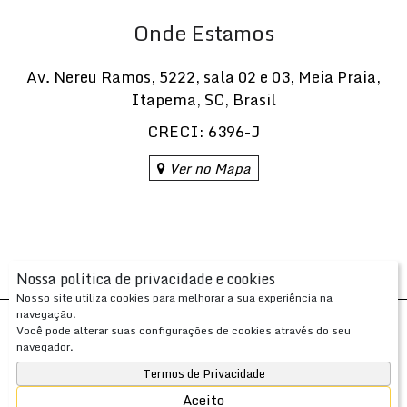
Onde Estamos
Av. Nereu Ramos
,
5222
,
sala 02 e 03
,
Meia Praia
,
Itapema
,
SC
,
Brasil
CRECI: 6396-J
Ver no Mapa
Nossa política de privacidade e cookies
Nosso site utiliza cookies para melhorar a sua experiência na
navegação.
Desenvolvido com
por
Você pode alterar suas configurações de cookies através do seu
Apresenta.me ~ Plataforma Imobiliária
navegador.
Copyright © 2026 ~ 0.0000s
Termos de Privacidade
Aceito