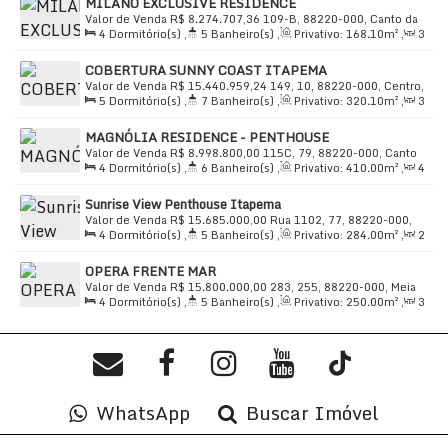
MILANO EXCLUSIVE RESIDENCE
185
.00
m²
Bistrô com Adega
para apreciar os melhores vinhos.
Valor de Venda
R$
8.274.707,36
109-B, 88220-000, Canto da
4
Dormitório(s)
,
5
Banheiro(s)
,
Privativo:
168
.10
m²
,
3
Área Comum
com alto padrão de acabamento.
Praia, Itapema, Santa Catarina, Brasil
Sala(s)
,
4
Suíte(s)
,
Total:
212
.00
m²
,
3
Vaga(s)
,
Útil:
Alto Padrão
de construção e design.
COBERTURA SUNNY COAST ITAPEMA
168
.10
m²
Valor de Venda
R$
15.440.959,24
149, 10, 88220-000, Centro,
Facilidades Próximas:
5
Dormitório(s)
,
7
Banheiro(s)
,
Privativo:
320
.10
m²
,
3
Itapema, Santa Catarina, Brasil
Sala(s)
,
5
Suíte(s)
,
Total:
420
.06
~ 420
.10
m²
,
5
Vaga(s)
,
Avenida
MAGNÓLIA RESIDENCE - PENTHOUSE
principal com fácil acesso.
Útil:
320
.10
m²
Valor de Venda
R$
8.998.800,00
115C, 79, 88220-000, Canto
Banco
e serviços financeiros.
4
Dormitório(s)
,
6
Banheiro(s)
,
Privativo:
410
.00
m²
,
4
da Praia, Itapema, Santa Catarina, Brasil
Banca de Revistas
para se manter atualizado.
Sala(s)
,
4
Suíte(s)
,
Total:
550
.00
m²
,
5
Vaga(s)
,
50m
Sunrise View Penthouse Itapema
Distância do Mar
,
Útil:
410
.00
m²
Açougue
com produtos de qualidade.
Valor de Venda
R$
15.685.000,00
Rua 1102, 77, 88220-000,
Água
potável de excelente qualidade disponível.
4
Dormitório(s)
,
5
Banheiro(s)
,
Privativo:
284
.00
m²
,
2
Ilhota, Itapema, Santa Catarina, Brasil
Sala(s)
,
4
Suíte(s)
,
Total:
284
.00
m²
,
3
Vaga(s)
,
100m
Oportunidade Única:
OPERA FRENTE MAR
Distância do Mar
,
Útil:
284
.00
m²
Valor de Venda
R$
15.800.000,00
283, 255, 88220-000, Meia
4
Dormitório(s)
,
5
Banheiro(s)
,
Privativo:
250
.00
m²
,
3
Praia, Itapema, Santa Catarina, Brasil
Esta penthouse é a escolha perfeita para quem busca
Sala(s)
,
4
Suíte(s)
,
Total:
450
.00
m²
,
4
Vaga(s)
,
20m
viver com exclusividade, conforto e conveniência em um
Distância do Mar
,
Útil:
250
.00
m²
dos melhores pontos de Itapema. Agende sua visita e
venha conhecer de perto essa joia do mercado
imobiliário.
WhatsApp
Buscar Imóvel