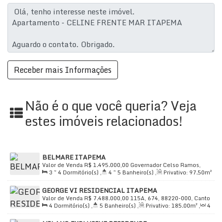
Características do Imóvel:
Quartos:
4 (sendo 4 suítes)
Banheiros:
5
Salas:
3
Vagas na Garagem: 4
Closet
Área de Serviço
Copa
Não é o que você queria? Veja
Comodidades e Infraestrutura:
estes imóveis relacionados!
Condomínio Fechado
com segurança 24 horas e
alarme
.
Circuito de TV
BELMARE ITAPEMA
para maior segurança.
Valor de Venda
R$
1.495.000,00
Governador Celso Ramos,
Acesso a Deficientes
, garantindo acessibilidade
3 ~ 4
Dormitório(s)
,
4 ~ 5
Banheiro(s)
,
Privativo:
97
.50
m²
650, 88220-000, Canto da Praia, Itapema, Santa Catarina,
para todos.
,
2
Sala(s)
,
3 ~ 4
Suíte(s)
,
Total:
120
.00
m²
,
2
Vaga(s)
,
Brasil
GEORGE VI RESIDENCIAL ITAPEMA
Útil:
97
.50
~ 97
.90
m²
Bicicletário
duplo.
Valor de Venda
R$
7.488.000,00
115A, 674, 88220-000, Canto
Academia
totalmente equipada.
4
Dormitório(s)
,
5
Banheiro(s)
,
Privativo:
185
.00
m²
,
4
da Praia, Itapema, Santa Catarina, Brasil
Sala(s)
,
4
Suíte(s)
,
Total:
320
.00
m²
,
3
Vaga(s)
,
Útil:
Churrasqueira
para momentos de lazer.