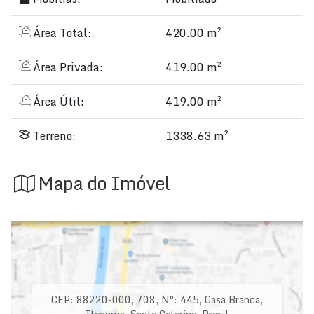
Área Total:
420.00 m²
Área Privada:
419.00 m²
Área Útil:
419.00 m²
Terreno:
1338.63 m²
Mapa do Imóvel
CEP: 88220-000
,
708
,
N°:
445
,
Casa Branca
,