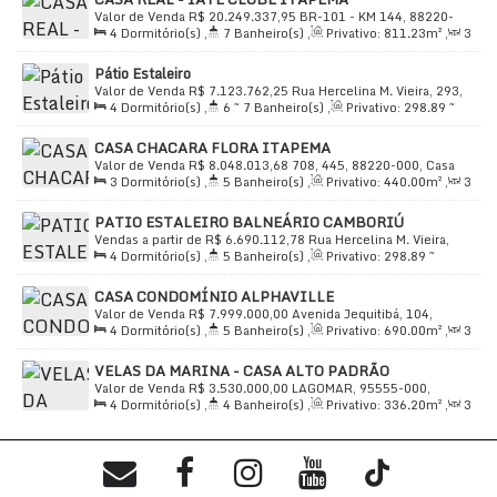
Condomínio Fechado
Valor de Venda
R$
20.249.337,95
BR-101 - KM 144, 88220-
4
Dormitório(s)
,
7
Banheiro(s)
,
Privativo:
811
.23
m²
,
3
000, Ilhota, Itapema, Santa Catarina, Brasil
Acesso a Deficientes
Sala(s)
,
4
Suíte(s)
,
Total:
1025
.00
m²
,
6
Vaga(s)
,
Útil:
Alarme
Pátio Estaleiro
811
.23
m²
,
Terreno:
8938
.50
m²
Valor de Venda
R$
7.123.762,25
Rua Hercelina M. Vieira, 293,
4
Dormitório(s)
,
6 ~ 7
Banheiro(s)
,
Privativo:
298
.89
~
Comodidades Próximas:
88334-020, Praia do Estaleiro, Balneário Camboriú, Santa
344
.29
m²
,
4
Suíte(s)
,
Total:
298
.89
m²
,
2
Vaga(s)
,
Útil:
Catarina, Brasil
CASA CHACARA FLORA ITAPEMA
298
.89
~ 344
.29
m²
Escola 1º Grau
Valor de Venda
R$
8.048.013,68
708, 445, 88220-000, Casa
Hospital Santo Antônio
3
Dormitório(s)
,
5
Banheiro(s)
,
Privativo:
440
.00
m²
,
3
Branca, Itapema, Santa Catarina, Brasil
Sala(s)
,
3
Suíte(s)
,
Total:
516
.00
m²
,
5
Vaga(s)
,
Útil:
PATIO ESTALEIRO BALNEÁRIO CAMBORIÚ
440
.00
m²
Essa casa de alto padrão oferece tudo que você e sua
Vendas a partir de
R$
6.690.112,78
Rua Hercelina M. Vieira,
família precisam para viver com conforto e segurança.
4
Dormitório(s)
,
5
Banheiro(s)
,
Privativo:
298
.89
~
293, 88334-020, Praia do Estaleiro, Balneário Camboriú, Santa
344
.29
m²
,
3
Sala(s)
,
4
Suíte(s)
,
Total:
402
.01
m²
,
2
Aproveite a ampla área de lazer, a infraestrutura
Catarina, Brasil
CASA CONDOMÍNIO ALPHAVILLE
Vaga(s)
,
Útil:
298
.89
~ 344
.29
m²
completa e a localização privilegiada.
Valor de Venda
R$
7.999.000,00
Avenida Jequitibá, 104,
4
Dormitório(s)
,
5
Banheiro(s)
,
Privativo:
690
.00
m²
,
3
06543-255, Tamboré, Santana de Parnaíba, São Paulo, Brasil
Não perca essa oportunidade! Agende uma visita e
Sala(s)
,
4
Suíte(s)
,
Total:
690
.00
m²
,
6
Vaga(s)
,
Útil:
VELAS DA MARINA - CASA ALTO PADRÃO
690
.00
m²
venha conhecer o seu novo lar.
Valor de Venda
R$
3.530.000,00
LAGOMAR, 95555-000,
4
Dormitório(s)
,
4
Banheiro(s)
,
Privativo:
336
.20
m²
,
3
Centro, Capão da Canoa, Rio Grande do Sul, Brasil
Sala(s)
,
2
Suíte(s)
,
Total:
350
.00
m²
,
4
Vaga(s)
,
Útil:
336
.20
m²
,
Terreno:
450
.00
m²
,
Fundos:
15
.00
m
,
Frente:
15
.00
m
,
Lado Direito:
30
.00
m
,
Lado Esquerdo:
30
.00
m