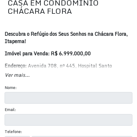
CASA EM CONDOMÍNIO
CHÁCARA FLORA
Descubra o Refúgio dos Seus Sonhos na Chácara Flora,
Itapema!
Imóvel para Venda: R$ 6.999.000,00
Endereço:
Avenida 708, nº 445, Hospital Santo
Antônio, Chácara Flora, Casa Branca, Itapema, SC, BR
Ver mais...
Detalhes do Imóvel:
Nome:
Tipo:
Residencial › Casa de Condomínio
Área Total:
420 m²
Email:
Área Privada:
419 m²
Área Útil:
419 m²
Área do Terreno:
1.338,63 m²
Telefone: