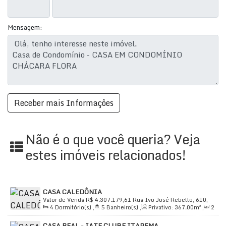
Características:
Quartos:
3
Mensagem:
Suítes:
3
Banheiros:
5
Salas:
3
Garagens:
8
Ar Condicionado
Área de Serviço
Cozinha Planejada
Copa
Cozinha
Não é o que você queria? Veja
Decorado
estes imóveis relacionados!
Infraestrutura do Condomínio:
Academia
CASA CALEDÔNIA
Campo de Futebol
Valor de Venda
R$
4.307.179,61
Rua Ivo José Rebello, 610,
Churrasqueira
4
Dormitório(s)
,
5
Banheiro(s)
,
Privativo:
367
.00
m²
,
2
88345-900, Santa Regina, Camboriú, Santa Catarina, Brasil
Sala(s)
,
4
Suíte(s)
,
Total:
404
.00
m²
,
2
Vaga(s)
,
Útil:
Circuito de TV
CASA REAL - IATE CLUBE ITAPEMA
367
.00
m²