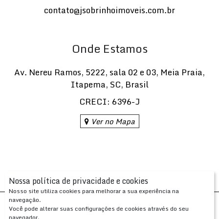
contato@jsobrinhoimoveis.com.br
Onde Estamos
Av. Nereu Ramos
,
5222
,
sala 02 e 03
,
Meia Praia
,
Itapema
,
SC
,
Brasil
CRECI: 6396-J
Ver no Mapa
Nossa política de privacidade e cookies
Nosso site utiliza cookies para melhorar a sua experiência na
navegação.
Desenvolvido com
por
Você pode alterar suas configurações de cookies através do seu
Apresenta.me ~ Plataforma Imobiliária
navegador.
Copyright © 2026 ~ 0.0000s