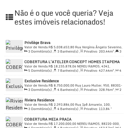
Não é o que você queria? Veja
estes imóveis relacionados!
Privilège Brava
Valor de Venda
R$
5.038.653,80
Rua Vergínia Ângelo Severino,
3
Dormitório(s)
,
3
Banheiro(s)
,
Privativo:
203
.44
m²
,
3
47, 88306-837, Praia dos Amores, Itajaí, Santa Catarina, Brasil
Suíte(s)
,
Total:
141
.00
m²
,
2
Vaga(s)
,
Útil:
141
.00
~
COBERTURA L'ATELIER CONCEPT HOMES ITAPEMA
203
.44
m²
Valor de Venda
R$
18.155.878,06
NEREU RAMOS, 4341,
5
Dormitório(s)
,
7
Banheiro(s)
,
Privativo:
427
.44
m²
,
4
88220-000, Meia Praia, Itapema, Santa Catarina, Brasil
Sala(s)
,
5
Suíte(s)
,
Total:
666
.66
m²
,
4
Vaga(s)
,
Útil:
Exclusive Residence
427
.44
m²
Valor de Venda
R$
8.750.000,00
Rua Lauro Muller, 950, 88301-
3
Dormitório(s)
,
4
Banheiro(s)
,
Privativo:
328
.96
m²
,
2
401, Fazenda, Itajaí, Santa Catarina, Brasil
Sala(s)
,
3
Suíte(s)
,
Total:
161
.69
m²
,
4
Vaga(s)
,
Útil:
Riviera Residence
161
.69
~ 360
.30
m²
Valor de Venda
R$
2.393.886,00
Rua Ipê Amarelo, 100,
3
Dormitório(s)
,
4
Banheiro(s)
,
Privativo:
113
.84
~
88215-000, Mariscal, Bombinhas, Santa Catarina, Brasil
116
.70
m²
,
3
Suíte(s)
,
Total:
101
.50
m²
,
2
Vaga(s)
,
Útil:
COBERTURA MEIA PRAIA
101
.50
~ 113
.84
m²
Valor de Venda
R$
17.200.000,00
NEREU RAMOS, 88220-000,