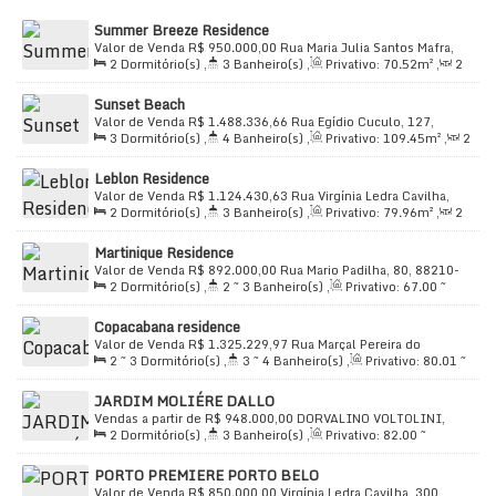
Summer Breeze Residence
Valor de Venda
R$
950.000,00
Rua Maria Julia Santos Mafra,
2
Dormitório(s)
,
3
Banheiro(s)
,
Privativo:
70
.52
m²
,
2
10, 88210-000, Perequê, Porto Belo, Santa Catarina, Brasil
Sala(s)
,
2
Suíte(s)
,
Total:
72
.28
m²
,
1
Vaga(s)
,
Útil:
Sunset Beach
72
.28
m²
Valor de Venda
R$
1.488.336,66
Rua Egídio Cuculo, 127,
3
Dormitório(s)
,
4
Banheiro(s)
,
Privativo:
109
.45
m²
,
2
88210-000, Perequê, Porto Belo, Santa Catarina, Brasil
Sala(s)
,
3
Suíte(s)
,
Total:
82
.45
m²
,
2
Vaga(s)
,
Útil:
Leblon Residence
82
.45
~ 119
.78
m²
Valor de Venda
R$
1.124.430,63
Rua Virgínia Ledra Cavilha,
2
Dormitório(s)
,
3
Banheiro(s)
,
Privativo:
79
.96
m²
,
2
370, 88210-000, Perequê, Porto Belo, Santa Catarina, Brasil
Sala(s)
,
2
Suíte(s)
,
Total:
79
.96
m²
,
1
Vaga(s)
,
Útil:
Martinique Residence
79
.96
~ 97
.44
m²
Valor de Venda
R$
892.000,00
Rua Mario Padilha, 80, 88210-
2
Dormitório(s)
,
2 ~ 3
Banheiro(s)
,
Privativo:
67
.00
~
000, Perequê, Porto Belo, Santa Catarina, Brasil
69
.00
m²
,
2
Sala(s)
,
1 ~ 2
Suíte(s)
,
Total:
67
.00
m²
,
1
Copacabana residence
Vaga(s)
,
Útil:
67
.00
~ 69
.00
m²
Valor de Venda
R$
1.325.229,97
Rua Marçal Pereira do
2 ~ 3
Dormitório(s)
,
3 ~ 4
Banheiro(s)
,
Privativo:
80
.01
~
Nascimento, 52, 88210-000, Perequê, Porto Belo, Santa
109
.21
m²
,
2
Sala(s)
,
2 ~ 3
Suíte(s)
,
Total:
80
.01
m²
,
2
Catarina, Brasil
JARDIM MOLIÉRE DALLO
Vaga(s)
,
Útil:
80
.01
~ 109
.21
m²
Vendas a partir de
R$
948.000,00
DORVALINO VOLTOLINI,
2
Dormitório(s)
,
3
Banheiro(s)
,
Privativo:
82
.00
~
1000, 88210-000, Perequê, Porto Belo, Santa Catarina, Brasil
88
.00
m²
,
2
Sala(s)
,
2
Suíte(s)
,
Total:
110
.00
~ 115
.00
m²
PORTO PREMIERE PORTO BELO
,
2
Vaga(s)
,
650m
Distância do Mar
,
Útil:
82
.00
~ 88
.00
m²
Valor de Venda
R$
850.000,00
Virgínia Ledra Cavilha, 300,