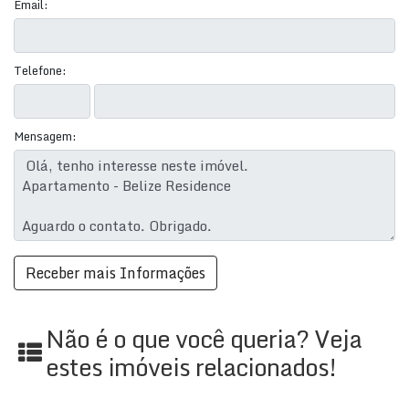
imóvel sujeitos a alteração sem aviso prévio.
Email:
Telefone:
Mensagem:
Não é o que você queria? Veja
estes imóveis relacionados!