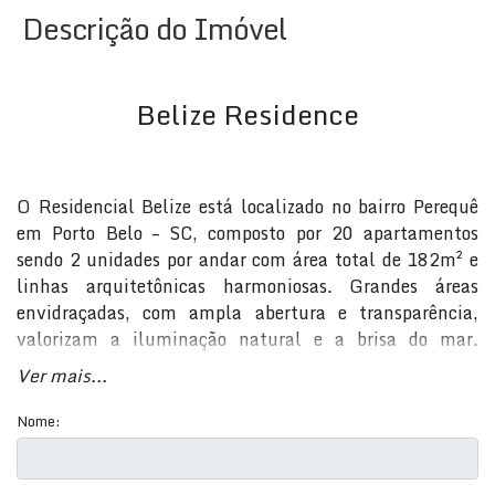
Descrição do Imóvel
Belize Residence
O Residencial Belize está localizado no bairro Perequê
em Porto Belo – SC, composto por 20 apartamentos
sendo 2 unidades por andar com área total de 182m² e
linhas arquitetônicas harmoniosas. Grandes áreas
envidraçadas, com ampla abertura e transparência,
valorizam a iluminação natural e a brisa do mar.
Ambientes sociais integrados, convidando para o
Ver mais...
convívio em família e a celebração entre amigos. O
Residencial Belize está a pouco metros da praia em uma
Nome:
região que está em constante desenvolvimento e uma
ampla rede de serviços. Preço e disponibilidade do