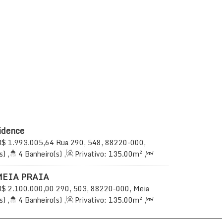
idence
R$
1.993.005,64
Rua 290, 548, 88220-000,
ema, Santa Catarina, Brasil
s)
,
4
Banheiro(s)
,
Privativo:
135
.00
m²
,
uíte(s)
,
Total:
135
.00
m²
,
2
Vaga(s)
,
 do Mar
,
Útil:
135
.00
m²
MEIA PRAIA
R$
2.100.000,00
290, 503, 88220-000, Meia
Santa Catarina, Brasil
s)
,
4
Banheiro(s)
,
Privativo:
135
.00
m²
,
uíte(s)
,
Total:
165
.00
m²
,
2
Vaga(s)
,