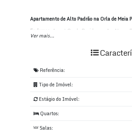
Apartamento de Alto Padrão na Orla de Meia P
Endereço:
Avant Garde Residence, Av. Nereu R
Ver mais...
CEP 88220-000
Preço:
R$ 1.997.000,00
Caracterí
Características do Imóvel:
Referência:
Tipo:
Residencial › Apartamento
Área Total:
188 m²
Tipo de Imóvel:
Área Privada:
129 m²
Área Útil:
129 m²
Estágio do Imóvel:
Quartos:
3 (3 Suítes)
Banheiros:
4
Quartos:
Salas:
2
Garagens:
2
Salas: