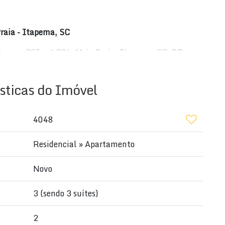
raia - Itapema, SC
amos, 305, nº 296, Meia Praia, Itapema, SC, BR -
sticas do Imóvel
4048
Residencial
»
Apartamento
Novo
3 (sendo 3 suítes)
2