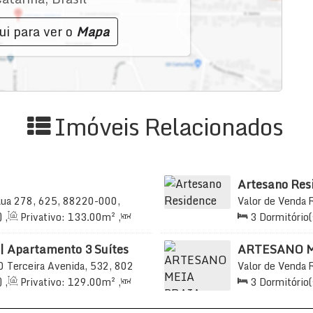
ui para ver o
Mapa
Imóveis Relacionados
Artesano Res
ua 278, 625, 88220-000,
Valor de Venda
, Brasil
Meia Praia, Itap
)
,
Privativo:
133
.00
m²
,
3
Dormitório(
33
.00
m²
,
2
Vaga(s)
,
2
Sala(s)
,
3
S
650m
Distância
| Apartamento 3 Suítes
ARTESANO 
$ 2.050.000 — JSobrinho
0
Terceira Avenida, 532, 802
Valor de Venda
apema, Santa Catarina, Brasil
Praia, Itapema, 
)
,
Privativo:
129
.00
m²
,
3
Dormitório(
65
.00
m²
,
2
Vaga(s)
,
2
Sala(s)
,
3
S
29
.00
m²
Útil:
135
.00
m²