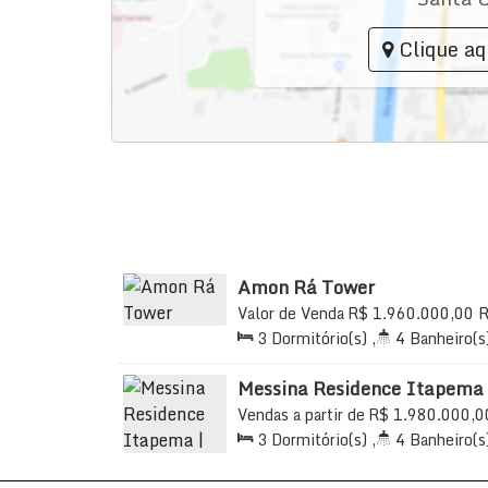
Clique aq
Amon Rá Tower
Valor de Venda
R$
1.960.000,00
R
Meia Praia, Itapema, Santa Catarina
3
Dormitório(s)
,
4
Banheiro(s
2
Sala(s)
,
3
Suíte(s)
,
Total:
1
Útil:
133
.00
m²
Messina Residence Itapema 
129m² à Venda Meia Praia R
Vendas a partir de
R$
1.980.000,0
Imóveis
e 1102, 88220-000, Meia Praia, It
3
Dormitório(s)
,
4
Banheiro(s
2
Sala(s)
,
3
Suíte(s)
,
Total:
1
650m
Distância do Mar
,
Útil:
1