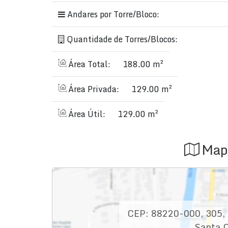
Andares por Torre/Bloco:
Descubra o luxo e o conforto de viver no Avan
esse incrível apartamento de alto padrão em 
Quantidade de Torres/Blocos:
Área Total:
188.00 m²
Área Privada:
129.00 m²
Área Útil:
129.00 m²
Map
CEP: 88220-000
,
305
,
Santa C