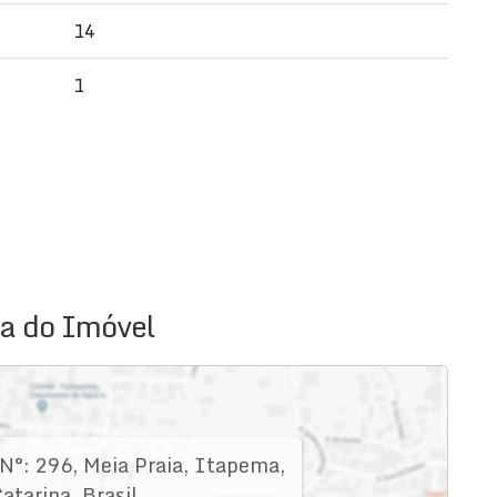
14
t Garde Residence. Agende sua visita e venha conhecer
uma das melhores localizações de Itapema!
1
a do Imóvel
N°:
296
,
Meia Praia
,
Itapema
,
atarina
,
Brasil