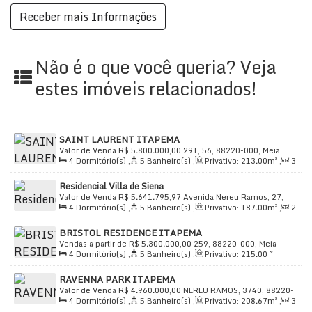
Não é o que você queria? Veja
estes imóveis relacionados!
SAINT LAURENT ITAPEMA
Valor de Venda
R$
5.800.000,00
291, 56, 88220-000, Meia
4
Dormitório(s)
,
5
Banheiro(s)
,
Privativo:
213
.00
m²
,
3
Praia, Itapema, Santa Catarina, Brasil
Sala(s)
,
4
Suíte(s)
,
Total:
269
.00
m²
,
3
Vaga(s)
,
Útil:
Residencial Villa de Siena
213
.00
m²
Valor de Venda
R$
5.641.795,97
Avenida Nereu Ramos, 27,
4
Dormitório(s)
,
5
Banheiro(s)
,
Privativo:
187
.00
m²
,
2
88220-000, Meia Praia, Itapema, Santa Catarina, Brasil
Sala(s)
,
4
Suíte(s)
,
Total:
187
.00
m²
,
3
Vaga(s)
,
Útil:
BRISTOL RESIDENCE ITAPEMA
187
.00
m²
Vendas a partir de
R$
5.300.000,00
259, 88220-000, Meia
4
Dormitório(s)
,
5
Banheiro(s)
,
Privativo:
215
.00
~
Praia, Itapema, Santa Catarina, Brasil
230
.00
m²
,
3
Sala(s)
,
4
Suíte(s)
,
Total:
320
.00
~
RAVENNA PARK ITAPEMA
350
.00
m²
,
3
Vaga(s)
,
80m
Distância do Mar
,
Útil:
215
.00
Valor de Venda
R$
4.960.000,00
NEREU RAMOS, 3740, 88220-
~ 230
.00
m²
4
Dormitório(s)
,
5
Banheiro(s)
,
Privativo:
208
.67
m²
,
3
000, Meia Praia, Itapema, Santa Catarina, Brasil