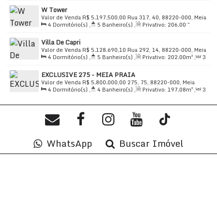
Sala(s)
,
4
Suíte(s)
,
Total:
341
.78
m²
,
4
Vaga(s)
,
50m
W Tower
Distância do Mar
,
Útil:
208
.76
m²
Valor de Venda
R$
5.197.500,00
Rua 317, 40, 88220-000, Meia
4
Dormitório(s)
,
5
Banheiro(s)
,
Privativo:
206
.00
~
Praia, Itapema, Santa Catarina, Brasil
212
.25
m²
,
2
Sala(s)
,
4
Suíte(s)
,
Total:
212
.25
m²
,
3
Villa De Capri
Vaga(s)
,
Útil:
212
.25
m²
Valor de Venda
R$
5.128.690,10
Rua 292, 14, 88220-000, Meia
4
Dormitório(s)
,
5
Banheiro(s)
,
Privativo:
202
.00
m²
,
3
Praia, Itapema, Santa Catarina, Brasil
Sala(s)
,
4
Suíte(s)
,
Total:
202
.00
m²
,
3
Vaga(s)
,
Útil:
EXCLUSIVE 275 - MEIA PRAIA
202
.00
m²
Valor de Venda
R$
5.800.000,00
275, 75, 88220-000, Meia
4
Dormitório(s)
,
4
Banheiro(s)
,
Privativo:
197
.08
m²
,
3
Praia, Itapema, Santa Catarina, Brasil
Sala(s)
,
4
Suíte(s)
,
Total:
285
.00
m²
,
3
Vaga(s)
,
75m
Distância do Mar
,
Útil:
197
.08
m²
WhatsApp
Buscar Imóvel