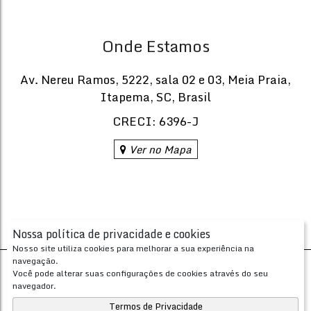
Onde Estamos
Av. Nereu Ramos
,
5222
,
sala 02 e 03
,
Meia Praia
,
Itapema
,
SC
,
Brasil
CRECI: 6396-J
Ver no Mapa
Nossa política de privacidade e cookies
Nosso site utiliza cookies para melhorar a sua experiência na
navegação.
Desenvolvido com
por
Você pode alterar suas configurações de cookies através do seu
Apresenta.me ~ Plataforma Imobiliária
navegador.
Copyright © 2026 ~ 0.0000s
Termos de Privacidade