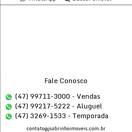
CEP: 88331-085
,
Rua Arthur Max Doose
,
N°:
183
,
Pioneiros
,
B
1 ~ 2
Banheiro(s)
Privativo:
Tot
44
.30
~ 135
.18
m²
39
.
1
Vaga(s)
Útil:
39
.80
~ 132
.90
m²
Fale Conosco
(47) 99711-3000 - Vendas
(47) 99217-5222 - Aluguel
(47) 3269-1533 - Temporada
contato@jsobrinhoimoveis.com.br