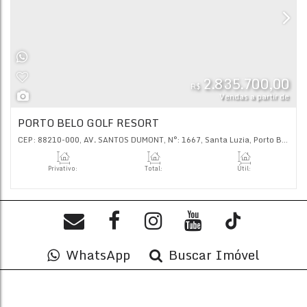
L
2.835.
R$
Vendas
PORTO BELO GOLF RESORT
CEP: 88210-000
,
AV. SANTOS DUMONT
,
N°:
1667
,
Santa Luzi
WhatsApp
Buscar Imóvel
Privativo:
Total:
Úti
600
.00
~ 1000
.00
m²
600
.00
~ 1000
.00
m²
600
.00
~ 