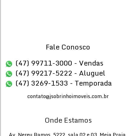
3
4
Dormitório(s)
Banheiro(s)
Priva
121
.15
~ 
3
Suíte(s)
Total:
125
.53
m²
Fale Conosco
(47) 99711-3000 - Vendas
(47) 99217-5222 - Aluguel
(47) 3269-1533 - Temporada
contato@jsobrinhoimoveis.com.br
Onde Estamos
Av. Nereu Ramos
,
5222
,
sala 02 e 03
,
Meia Praia
,