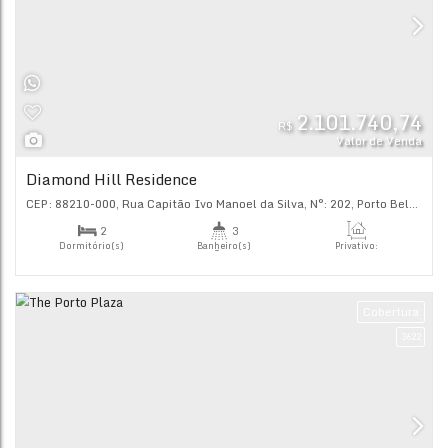
2.101.
R$
Val
Diamond Hill Residence
CEP: 88210-000
,
Rua Capitão Ivo Manoel da Silva
,
N°:
202
,
2
3
Dormitório(s)
Banheiro(s)
Priva
92
.
2