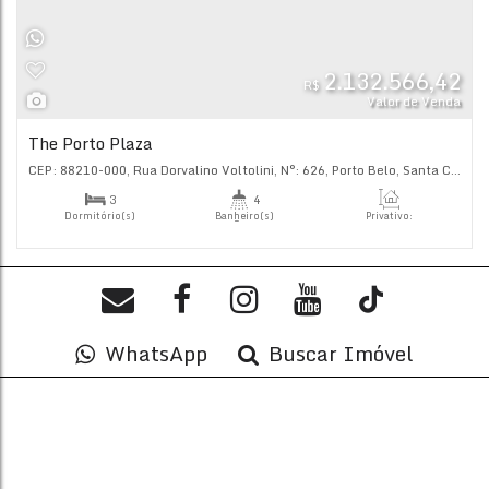
Suíte(s)
Total:
92
.85
m²
2.132.
WhatsApp
Buscar Imóvel
R$
Val
The Porto Plaza
CEP: 88210-000
,
Rua Dorvalino Voltolini
,
N°:
626
,
Porto Bel