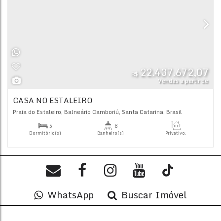
Praia do Estaleiro
,
Balneário Camboriú
,
Santa Catarina
,
Bras
5
7
Dormitório(s)
Banheiro(s)
Priva
458
.
3
4
Sala(s)
Suíte(s)
WhatsApp
Buscar Imóvel
22.437.
R$
Vendas