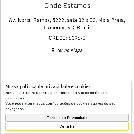
Onde Estamos
Av. Nereu Ramos
,
5222
,
sala 02 e 03
,
Meia Praia
,
Itapema
,
SC
,
Brasil
CRECI: 6396-J
Ver no Mapa
Nossa política de privacidade e cookies
Nosso site utiliza cookies para melhorar a sua experiência na
navegação.
Desenvolvido com
por
Você pode alterar suas configurações de cookies através do seu
Apresenta.me ~ Plataforma Imobiliária
navegador.
Copyright © 2026 ~ 0.0000s
Termos de Privacidade
Aceito