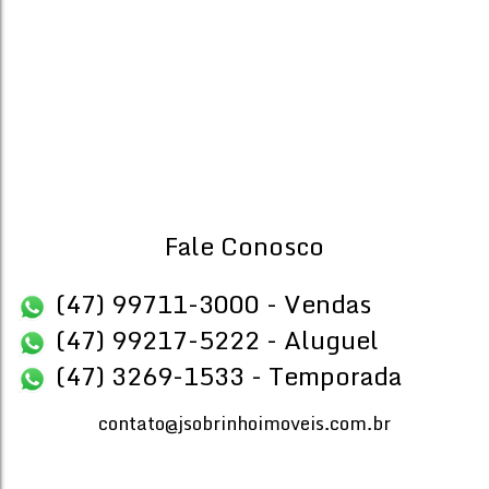
CASA NO ESTALEIRO
Praia do Estaleiro
,
Balneário Camboriú
,
Santa Catarina
,
Bras
5
8
Dormitório(s)
Banheiro(s)
Priva
458
.
4
4
Sala(s)
Suíte(s)
Fale Conosco
(47) 99711-3000 - Vendas
(47) 99217-5222 - Aluguel
(47) 3269-1533 - Temporada
contato@jsobrinhoimoveis.com.br