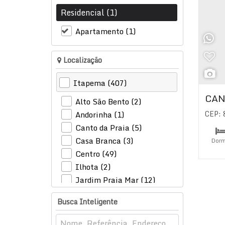
Residencial (1)
Apartamento (1)
Localização
Itapema (407)
CAN
Alto São Bento (2)
CEP:
Andorinha (1)
Canto da Praia (5)
Casa Branca (3)
Dorm
Centro (49)
Su
Ilhota (2)
Jardim Praia Mar (12)
Meia Praia (258)
Busca Inteligente
Morretes (64)
Tabuleiro dos Oliveiras (4)