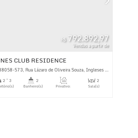
792.892,97
R$
Vendas a partir de
NES CLUB RESIDENCE
 88058-573
,
Rua Lázaro de Oliveira Souza
,
Ingleses do Rio Vermelho
2 ~ 3
2
2
itório(s)
Banheiro(s)
Privativo:
Sala(s)
85
.64
~ 90
.13
m²
1
íte(s)