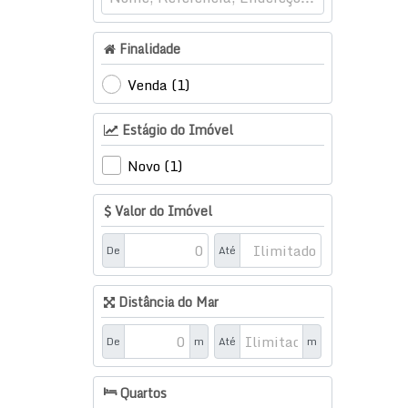
Tabuleiro dos Oliveiras (3)
Várzea (4)
Finalidade
Balneário Camboriú (91)
Venda (1)
Barra Sul (30)
Estágio do Imóvel
Centro (54)
Nações (1)
Novo (1)
Nova Esperança (1)
Pioneiros (5)
Valor do Imóvel
Porto Belo (31)
De
Até
Centro (1)
Perequê (28)
Distância do Mar
Santa Luzia (1)
De
m
Até
m
Vila Nova (1)
Itajaí (17)
Quartos