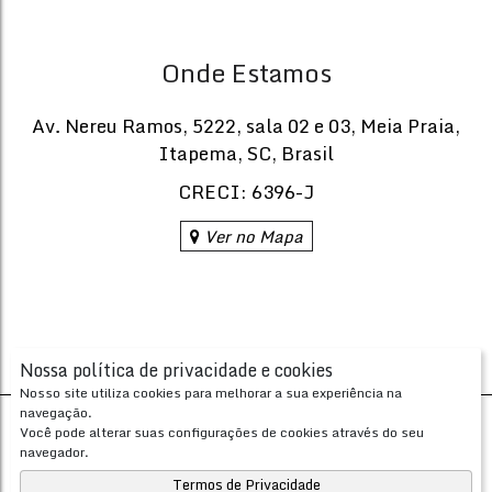
Onde Estamos
Av. Nereu Ramos
,
5222
,
sala 02 e 03
,
Meia Praia
,
Itapema
,
SC
,
Brasil
CRECI: 6396-J
Ver no Mapa
Nossa política de privacidade e cookies
Nosso site utiliza cookies para melhorar a sua experiência na
navegação.
Desenvolvido com
por
Você pode alterar suas configurações de cookies através do seu
Apresenta.me ~ Plataforma Imobiliária
navegador.
Copyright © 2026 ~ 0.0000s
Termos de Privacidade