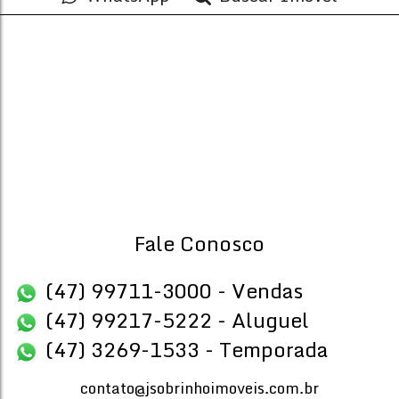
CEP: 88348-119
,
Rua Figueira
,
N°:
625
,
Tabuleiro (Monte Al
2
3
Dormitório(s)
Banheiro(s)
Priva
98
.
2
2
Sala(s)
Suíte(s)
Fale Conosco
(47) 99711-3000 - Vendas
(47) 99217-5222 - Aluguel
(47) 3269-1533 - Temporada
contato@jsobrinhoimoveis.com.br