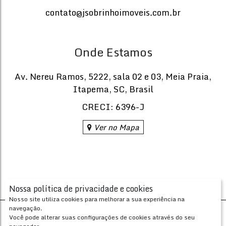
contato@jsobrinhoimoveis.com.br
Onde Estamos
Av. Nereu Ramos
,
5222
,
sala 02 e 03
,
Meia Praia
,
Itapema
,
SC
,
Brasil
CRECI: 6396-J
Ver no Mapa
Nossa política de privacidade e cookies
Nosso site utiliza cookies para melhorar a sua experiência na
navegação.
Desenvolvido com
por
Você pode alterar suas configurações de cookies através do seu
Apresenta.me ~ Plataforma Imobiliária