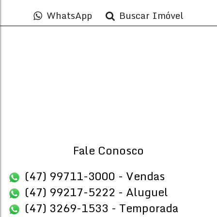
WhatsApp
Buscar Imóvel
Não foi encontrado nenhum Imóvel. Redefina seus critér
Fale Conosco
(47) 99711-3000 - Vendas
(47) 99217-5222 - Aluguel
(47) 3269-1533 - Temporada