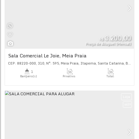
3.
R$
Preço de Alugu
Sala Comercial Le Joie, Meia Praia
CEP: 88220-000
,
310
,
N°:
595
,
Meia Praia
,
Itapema
,
Santa C
1
Banheiro(s)
Privativo:
Tot
65
.00
m²
75
.