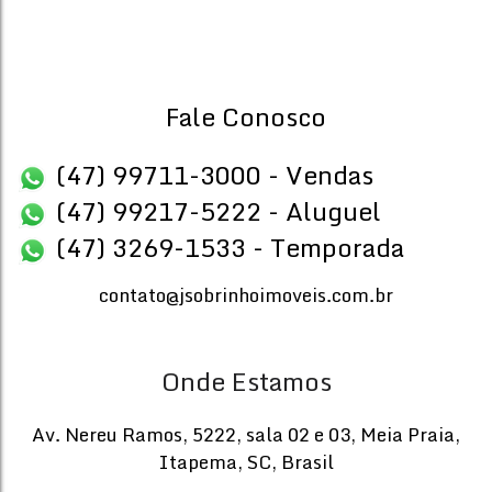
CEP: 88220-000
,
Segunda Avenida
,
N°:
1661
,
Meia Praia
,
It
2
Banheiro(s)
Privativo:
Tot
160
.00
m²
165
.
2
Fale Conosco
Vaga(s)
Útil:
160
.00
m²
(47) 99711-3000 - Vendas
(47) 99217-5222 - Aluguel
(47) 3269-1533 - Temporada
contato@jsobrinhoimoveis.com.br
Onde Estamos
Av. Nereu Ramos
,
5222
,
sala 02 e 03
,
Meia Praia
,
Itapema
,
SC
,
Brasil