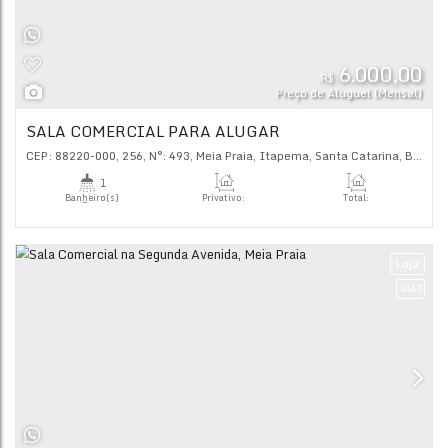
Útil:
65
.00
m²
6.
R$
Preço de Alugu
SALA COMERCIAL PARA ALUGAR
CEP: 88220-000
,
256
,
N°:
493
,
Meia Praia
,
Itapema
,
Santa C