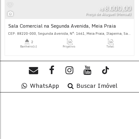
1
Banheiro(s)
Privativo:
Tot
112
.00
m²
125
.
Útil:
112
.00
m²
WhatsApp
Buscar Imóvel
8.
R$
Preço de Alugu
Sala Comercial na Segunda Avenida, Meia Pra