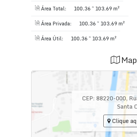
Área Total:
100.36 ~ 103.69 m²
Área Privada:
100.36 ~ 103.69 m²
Área Útil:
100.36 ~ 103.69 m²
Map
CEP: 88220-000
,
Ru
Santa C
Clique aq