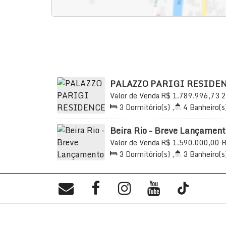
PALAZZO PARIGI RESIDE
Valor de Venda
R$
1.789.996,73
2
Praia, Itapema, Santa Catarina, Bra
3
Dormitório(s)
,
4
Banheiro(s
111
.00
m²
,
2
Sala(s)
,
3
Suíte(
202
.00
m²
,
2
Vaga(s)
,
Útil:
1
Beira Rio - Breve Lançament
Valor de Venda
R$
1.590.000,00
R
Meia Praia, Itapema, Santa Catarina
3
Dormitório(s)
,
3
Banheiro(s
2
Sala(s)
,
1
Suíte(s)
,
Total:
1
Útil:
100
.00
m²