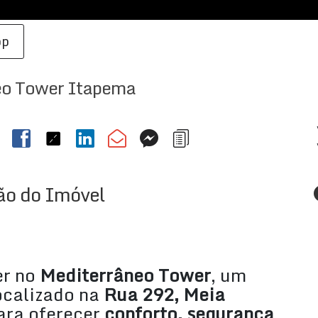
pp
eo Tower Itapema
ão do Imóvel
er no
Mediterrâneo Tower
, um
calizado na
Rua 292, Meia
para oferecer
conforto, segurança