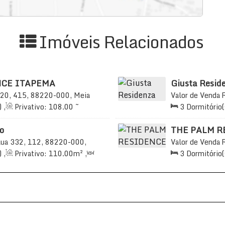
Imóveis Relacionados
NCE ITAPEMA
Giusta Resid
20, 415, 88220-000, Meia
Valor de Venda
sil
Meia Praia, Itap
)
,
Privativo:
108
.00
~
3
Dormitório(
s)
,
Total:
199
.00
~
98
.00
m²
,
2
S
08
.00
~ 111
.00
m²
2
Vaga(s)
,
o
THE PALM R
ua 332, 112, 88220-000,
Valor de Venda
, Brasil
Praia, Itapema, 
)
,
Privativo:
110
.00
m²
,
3
Dormitório(
00
.00
m²
,
2
Vaga(s)
,
2
Sala(s)
,
3
S
750m
Distância