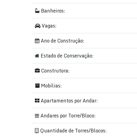
✅
Condomínio fechado com circuito interno d
Banheiros:
✅
Alarme e portaria reforçada
✅
Acabamentos em alto padrão e ambientes d
Vagas:
📍
Rua 292, Meia Praia — Itapema/SC
Ano de Construção:
Entre em contato agora e agende uma visita!
Estado de Conservação:
Mediterrâneo Tower
— O alto padrão que comb
Construtora:
Mobílias:
Apartamentos por Andar:
Andares por Torre/Bloco:
Quantidade de Torres/Blocos: