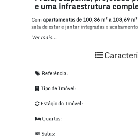
e uma infraestrutura compl
Com
apartamentos de 100,36 m² a 103,69 m² 
sala de estar e jantar integradas
e
acabamentos
novo conceito de moradia no litoral catarinens
Ver mais...
A localização é outro grande diferencial: próx
Caracterí
Avenida principal e até um Burger King
— tudo 
O empreendimento ainda conta com
estrutura
Referência:
infraestrutura de segurança e acessibilidade
, 
Tipo de Imóvel:
✅
Academia equipada
Estágio do Imóvel:
✅
Bicicletário
✅
Área de serviço
Quartos:
✅
Acesso a deficientes
✅
Churrasqueira
Salas:
✅
Elevador moderno