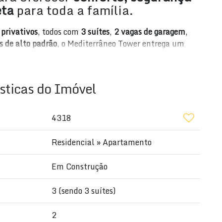
eta
para toda a família.
privativos
, todos com
3 suítes
,
2 vagas de garagem
,
 de alto padrão
, o Mediterrâneo Tower entrega um
e.
imo a
supermercados, bancos, academias, açougue,
sticas do Imóvel
o que você precisa a poucos metros de casa.
 completa de lazer
,
decoração sofisticada
, e
4318
incluindo:
Residencial
»
Apartamento
Em Construção
3 (sendo 3 suítes)
2