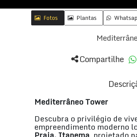
Fotos
Plantas
Whatsa
Mediterrân
Compartilhe
Descriç
Mediterrâneo Tower
Descubra o privilégio de viv
empreendimento moderno lo
Praia, Itapema
, projetado 