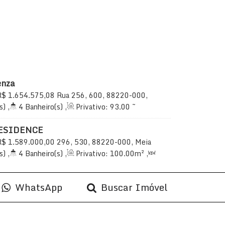
enza
R$
1.654.575,08
Rua 256, 600, 88220-000,
ema, Santa Catarina, Brasil
s)
,
4
Banheiro(s)
,
Privativo:
93
.00
~
ala(s)
,
3
Suíte(s)
,
Total:
92
.97
~ 93
.00
m²
,
Útil:
93
.00
~ 98
.00
m²
ESIDENCE
R$
1.589.000,00
296, 530, 88220-000, Meia
Santa Catarina, Brasil
s)
,
4
Banheiro(s)
,
Privativo:
100
.00
m²
,
uíte(s)
,
Total:
178
.00
m²
,
2
Vaga(s)
,
 do Mar
,
Útil:
100
.00
m²
WhatsApp
Buscar Imóvel