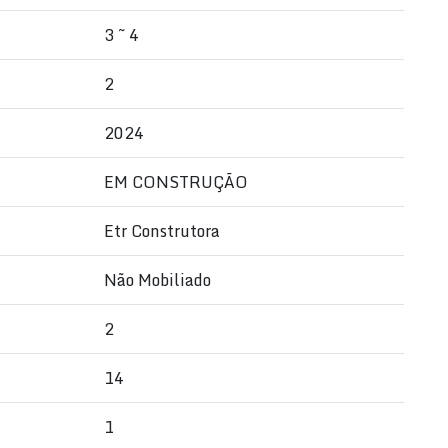
e TV
3 ~ 4
ecorados
2
2024
EM CONSTRUÇÃO
ina com você.
Etr Construtora
Não Mobiliado
2
14
1