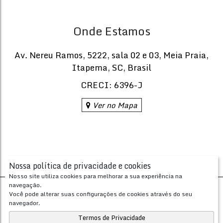
Onde Estamos
Av. Nereu Ramos
,
5222
,
sala 02 e 03
,
Meia Praia
,
Itapema
,
SC
,
Brasil
CRECI: 6396-J
Ver no Mapa
Nossa política de privacidade e cookies
Nosso site utiliza cookies para melhorar a sua experiência na
navegação.
Desenvolvido com
por
Você pode alterar suas configurações de cookies através do seu
Apresenta.me ~ Plataforma Imobiliária
navegador.
Copyright © 2026 ~ 0.0000s
Termos de Privacidade