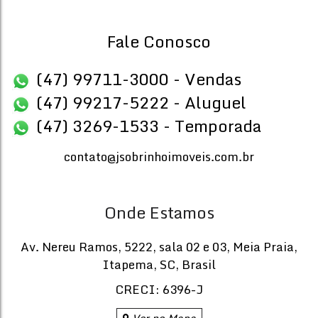
SALA COMERCIAL FRENTE MAR
Fale Conosco
CEP: 88330-030
,
Avenida Atlântica
,
N°:
4700
,
Barra Sul
,
Baln
(47) 99711-3000 - Vendas
2
Banheiro(s)
Privativo:
Sal
(47) 99217-5222 - Aluguel
374
.79
m²
Total:
Útil:
(47) 3269-1533 - Temporada
381
.67
m²
374
.79
~ 374
.82
m²
contato@jsobrinhoimoveis.com.br
Onde Estamos
Av. Nereu Ramos
,
5222
,
sala 02 e 03
,
Meia Praia
,
Itapema
,
SC
,
Brasil
CRECI: 6396-J