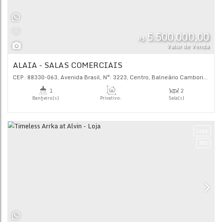
Vaga(s)
Útil:
50
.00
~ 85
.00
m²
5.500.
R$
Val
ALAIA - SALAS COMERCIAIS
CEP: 88330-063
,
Avenida Brasil
,
N°:
3223
,
Centro
,
Balneário