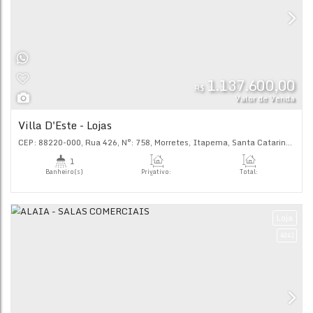
1.137.
R$
Val
Villa D'Este - Lojas
CEP: 88220-000
,
Rua 426
,
N°:
758
,
Morretes
,
Itapema
,
Sant
1
Banheiro(s)
Privativo:
Tot
80
.00
~ 85
.00
m²
50
.
1