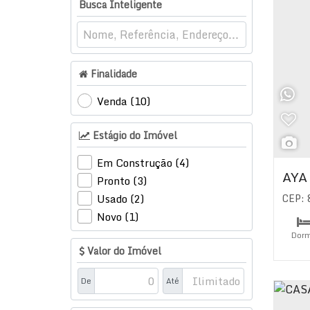
Busca Inteligente
Centro (1)
Camboriú (1)
Santa Regina (1)
Finalidade
Santana de Parnaíba (1)
Venda (10)
Tamboré (1)
Estágio do Imóvel
Em Construção (4)
AYA
Pronto (3)
CEP:
Usado (2)
Novo (1)
Dorm
Valor do Imóvel
Su
De
Até