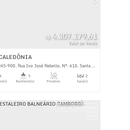
4.307.179,61
R$
Valor de Venda
 CALEDÔNIA
345-900
,
Brasil
,
Rua Ivo José Rebello
,
N°:
610
,
Santa Regina
,
Camboriú
,
S
4
5
2
io(s)
Banheiro(s)
Privativo:
Sala(s)
367
.00
m²
4
s)
Casa de Condomínio
3785