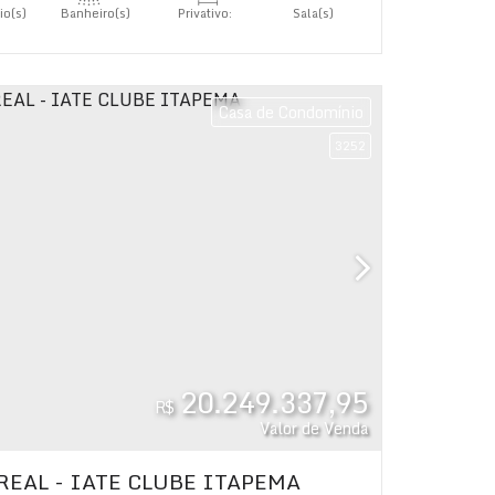
io(s)
Banheiro(s)
Privativo:
Sala(s)
440
.00
m²
3
s)
Casa de Condomínio
3252
20.249.337,95
R$
Valor de Venda
REAL - IATE CLUBE ITAPEMA