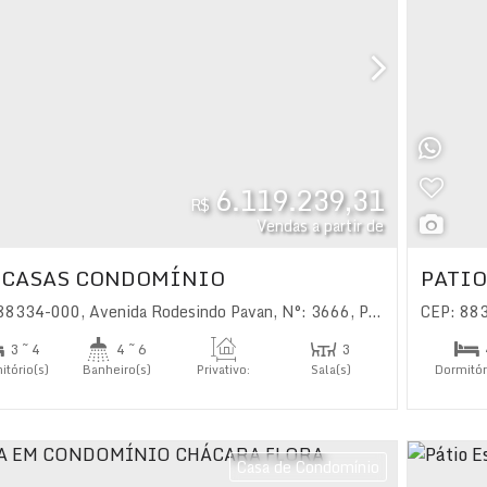
6.119.239,31
R$
Vendas a partir de
 CASAS CONDOMÍNIO
 88334-000
,
Avenida Rodesindo Pavan
,
N°:
3666
,
Praia do Estaleiro
CEP: 88
3 ~ 4
4 ~ 6
3
itório(s)
Banheiro(s)
Privativo:
Sala(s)
Dormitór
354
.00
~ 603
.00
m²
3 ~ 4
íte(s)
Suíte(
Casa de Condomínio