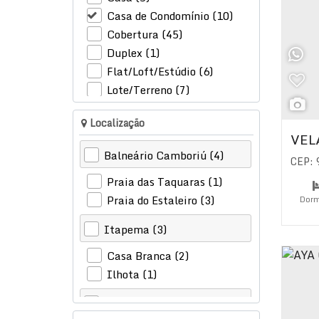
Casa de Condomínio (10)
Cobertura (45)
Duplex (1)
Flat/Loft/Estúdio (6)
Lote/Terreno (7)
Sobrado (1)
Localização
Comercial (6)
VEL
Balneário Camboriú (4)
CEP:
Loja (4)
Salas Comerciais (1)
Praia das Taquaras (1)
Terreno (1)
Praia do Estaleiro (3)
Dorm
Su
Itapema (3)
Casa Branca (2)
Ilhota (1)
Capão da Canoa (1)