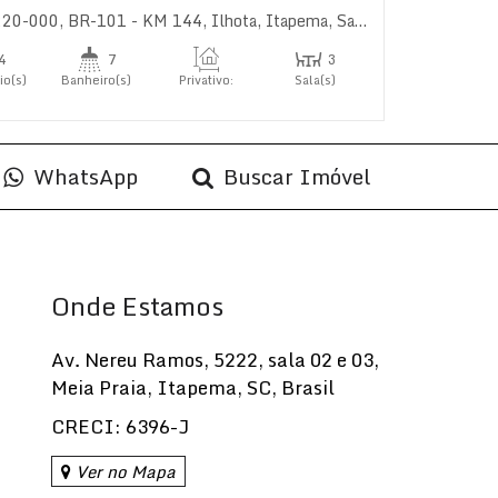
220-000
,
Balneário Camboriú
,
BR-101 - KM 144
,
Santa Catarina
,
Ilhota
,
,
Brasil
Itapema
,
Santa Catarina
,
Brasil
4
7
3
io(s)
Banheiro(s)
Privativo:
Sala(s)
811
.23
m²
4
s)
WhatsApp
Buscar Imóvel
Onde Estamos
Av. Nereu Ramos
,
5222
,
sala 02 e 03
,
Meia Praia
,
Itapema
,
SC
,
Brasil
CRECI: 6396-J
Ver no Mapa