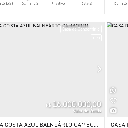
itório(s)
Banheiro(s)
Privativo:
Sala(s)
Dormitór
690
.00
m²
4
íte(s)
Suíte(
Casa de Condomínio
4124
16.000.000,00
R$
Valor de Venda
CASA COSTA AZUL BALNEÁRIO CAMBORIÚ
CASA 