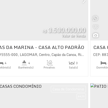
3.530.000,00
R$
Valor de Venda
AS DA MARINA - CASA ALTO PADRÃO
CASA
 95555-000
,
LAGOMAR
,
Centro
,
Capão da Canoa
,
Rio Grande do Sul
CEP: 88
4
4
3
itório(s)
Banheiro(s)
Privativo:
Sala(s)
Dormitór
336
.20
m²
2
íte(s)
Suíte(
Casa de Condomínio
4429