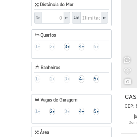
Distância do Mar
De
m
Até
m
Quartos
1+
2+
3+
4+
5+
Banheiros
1+
2+
3+
4+
5+
CAS
Vagas de Garagem
CEP:
1+
2+
3+
4+
5+
Dorm
Área
Su