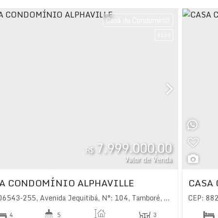
298
.8
Casa de Condomínio
4138
7.999.000,00
R$
Valor de Venda
A CONDOMÍNIO ALPHAVILLE
CASA 
 06543-255
,
Avenida Jequitibá
,
N°:
104
,
Tamboré
,
Santana de Parna
CEP: 88
4
5
3