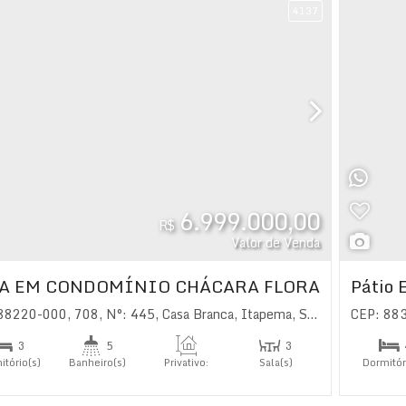
4137
6.999.000,00
R$
Valor de Venda
A EM CONDOMÍNIO CHÁCARA FLORA
Pátio 
 88220-000
,
708
,
N°:
445
,
Casa Branca
,
Itapema
,
Santa Catarina
CEP: 88
,
Br
3
5
3
itório(s)
Banheiro(s)
Privativo:
Sala(s)
Dormitór
419
.00
m²
3
íte(s)
Total