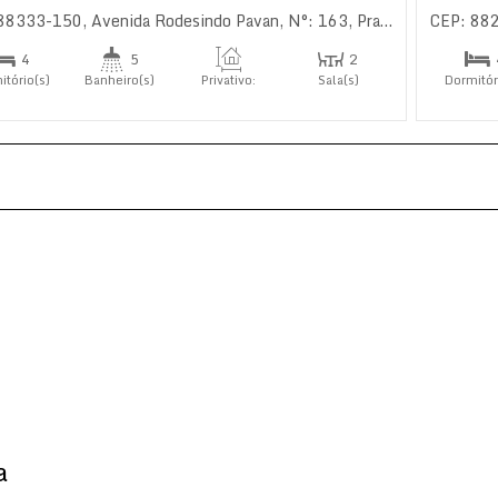
 88333-150
,
Avenida Rodesindo Pavan
,
N°:
163
,
Praia das Taquaras
CEP: 88
4
5
2
itório(s)
Banheiro(s)
Privativo:
Sala(s)
Dormitór
524
.46
m²
4
íte(s)
Suíte(
a