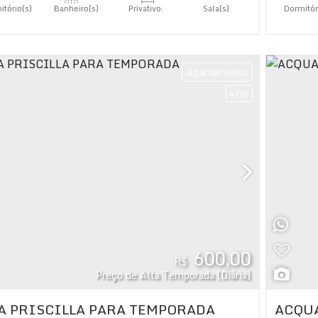
itório(s)
Banheiro(s)
Privativo:
Sala(s)
Dormitór
92
.00
m²
1
íte(s)
Suíte(
Apartamento
4226
600,00
R$
Preço de Alta Temporada (Diária)
A PRISCILLA PARA TEMPORADA
ACQU