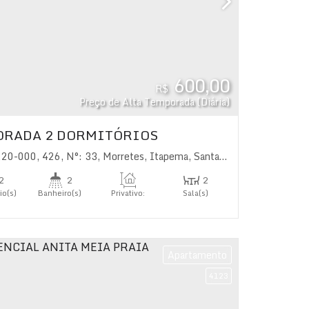
600,00
R$
Preço de Alta Temporada (Diária)
ORADA 2 DORMITÓRIOS
a
220-000
,
Brasil
,
426
,
N°:
33
,
Morretes
,
Itapema
,
Santa Catarina
,
Brasil
2
2
2
io(s)
Banheiro(s)
Privativo:
Sala(s)
62
.50
m²
1
s)
Apartamento
4123