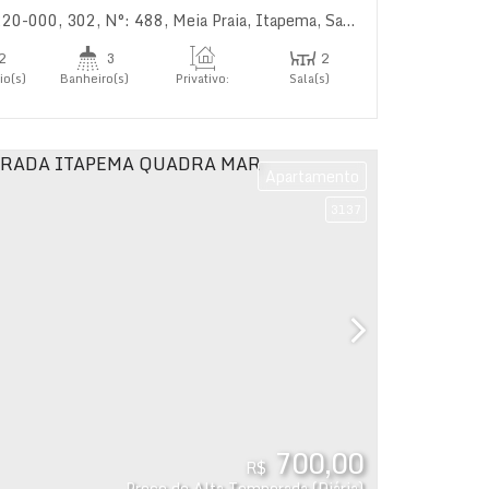
220-000
rasil
,
302
,
N°:
488
,
Meia Praia
,
Itapema
,
Santa Catarina
,
Brasil
2
3
2
io(s)
Banheiro(s)
Privativo:
Sala(s)
93
.00
m²
2
s)
Apartamento
3137
700,00
R$
Preço de Alta Temporada (Diária)