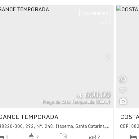
Apartamento
4224
600,00
R$
Preço de Alta Temporada (Diária)
GANCE TEMPORADA
COSTA
 88220-000
,
292
,
N°:
248
,
Itapema
,
Santa Catarina
,
Brasil
CEP: 88
2
2
2