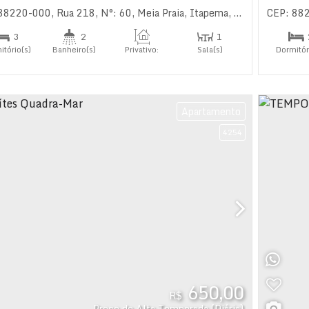
 88220-000
,
Rua 218
,
N°:
60
,
Meia Praia
,
Itapema
,
Santa Catarina
CEP: 88
,
B
3
2
1
itório(s)
Banheiro(s)
Privativo:
Sala(s)
Dormitór
106
.00
m²
1
íte(s)
Suíte(
Apartamento
4254
650,00
R$
Preço de Alta Temporada (Diária)