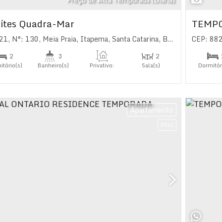
ítes Quadra-Mar
TEMP
21
,
N°:
130
,
Meia Praia
,
Itapema
,
Santa Catarina
,
Brasil
CEP: 88
2
3
2
itório(s)
Banheiro(s)
Privativo:
Sala(s)
Dormitór
171
.00
m²
2
íte(s)
Suíte(
Apartamento
3961