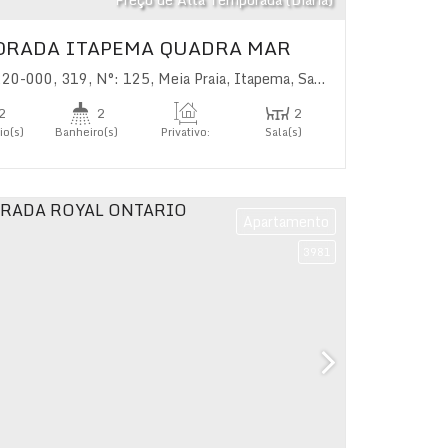
ORADA ITAPEMA QUADRA MAR
220-000
,
319
,
N°:
125
,
Meia Praia
,
Itapema
,
Santa Catarina
,
Brasil
2
2
2
io(s)
Banheiro(s)
Privativo:
Sala(s)
85
.00
m²
1
s)
Apartamento
3981