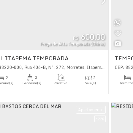
600,00
R$
Preço de Alta Temporada (Diária)
L ITAPEMA TEMPORADA
TEMP
 88220-000
,
Rua 406-B
,
N°:
272
,
Morretes
,
Itapema
,
Santa Catarin
CEP: 88
2
3
2
itório(s)
Banheiro(s)
Privativo:
Sala(s)
Dormitór
70
.00
m²
2
íte(s)
Suíte(
Apartamento
4220