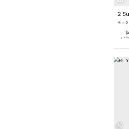
2 Su
Rua 3
Dorm
Su