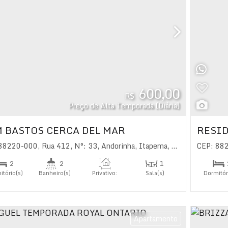
600,00
R$
Preço de Alta Temporada (Diária)
 BASTOS CERCA DEL MAR
RESID
 88220-000
,
Rua 412
,
N°:
33
,
Andorinha
,
Itapema
,
Santa Catarina
CEP: 88
,
B
2
2
1
itório(s)
Banheiro(s)
Privativo:
Sala(s)
Dormitór
85
.00
m²
1
íte(s)
Suíte(
Apartamento