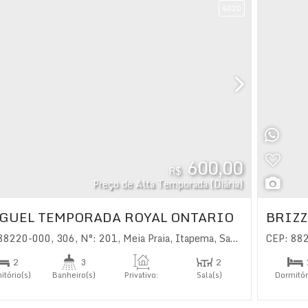
4020
600,00
R$
Preço de Alta Temporada (Diária)
GUEL TEMPORADA ROYAL ONTARIO
BRIZ
 88220-000
,
306
,
N°:
201
,
Meia Praia
,
Itapema
,
Santa Catarina
CEP: 88
,
Bras
2
3
2
itório(s)
Banheiro(s)
Privativo:
Sala(s)
Dormitór
100
.00
m²
2
íte(s)
Suíte(