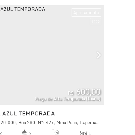
Apartamento
4222
600,00
R$
Preço de Alta Temporada (Diária)
 AZUL TEMPORADA
220-000
,
Rua 280
,
N°:
427
,
Meia Praia
,
Itapema
,
Santa Catarina
,
Br
2
2
1