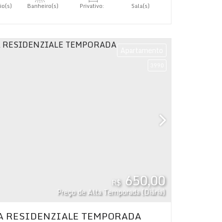
io(s)
Banheiro(s)
Privativo:
Sala(s)
80
.80
m²
1
s)
Apartamento
3990
650,00
R$
Preço de Alta Temporada (Diária)
A RESIDENZIALE TEMPORADA