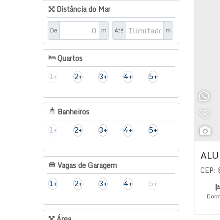
Distância do Mar
De
m
Até
m
Quartos
1+
2+
3+
4+
5+
Banheiros
1+
2+
3+
4+
5+
ALU
Vagas de Garagem
CEP:
1+
2+
3+
4+
5+
Dorm
Su
Área