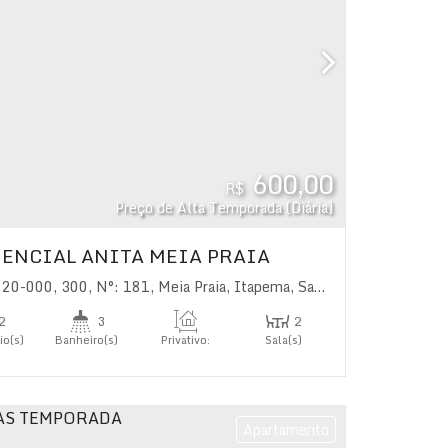
600,00
R$
Preço de Alta Temporada (Diária)
ENCIAL ANITA MEIA PRAIA
220-000
rasil
,
300
,
N°:
181
,
Meia Praia
,
Itapema
,
Santa Catarina
,
Brasil
2
3
2
io(s)
Banheiro(s)
Privativo:
Sala(s)
88
.00
m²
2
s)
Apartamento