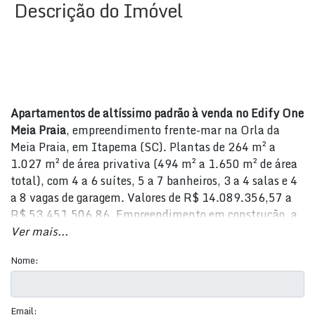
Descrição do Imóvel
Apartamentos de altíssimo padrão à venda no Edify One
Meia Praia
, empreendimento frente-mar na Orla da
Meia Praia, em Itapema (SC). Plantas de 264 m² a
1.027 m² de área privativa (494 m² a 1.650 m² de área
total), com 4 a 6 suítes, 5 a 7 banheiros, 3 a 4 salas e 4
a 8 vagas de garagem. Valores de R$ 14.089.356,57 a
R$ 53.451.506,86. Empreendimento em construção, a
apenas 10 metros do mar, com entrega prevista para
Ver mais...
dezembro de 2028.
Nome:
O Edify One é uma torre única de 41 andares, com
apenas 2 apartamentos por pavimento, concebida para
um público seleto que busca exclusividade, amplitude e
Email: