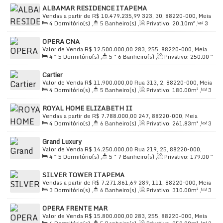
One
ALBAMAR RESIDENCE ITAPEMA
Vendas a partir de
R$
10.479.235,99
323, 30, 88220-000, Meia
Estrutura completa de lazer e bem-estar:
4
Dormitório(s)
,
5
Banheiro(s)
,
Privativo:
20
.10
m²
,
3
Praia, Itapema, Santa Catarina, Brasil
Sala(s)
,
4
Suíte(s)
,
Total:
320
.00
m²
,
3
Vaga(s)
,
Útil:
Heliponto
OPERA CNA
201
.00
m²
Valor de Venda
R$
12.500.000,00
283, 255, 88220-000, Meia
Piscina, piscina aquecida e piscina infantil
4 ~ 5
Dormitório(s)
,
5 ~ 6
Banheiro(s)
,
Privativo:
250
.00
~
Praia, Itapema, Santa Catarina, Brasil
Academia
375
.00
m²
,
3
Sala(s)
,
4 ~ 5
Suíte(s)
,
Total:
450
.00
~
Cartier
660
.00
m²
,
3 ~ 4
Vaga(s)
,
20m
Distância do Mar
,
Útil:
Sauna e spa com hidromassagem
Valor de Venda
R$
11.900.000,00
Rua 313, 2, 88220-000, Meia
250
.00
~ 375
.00
m²
Espaço gourmet, salão de festas e salão de jogos
4
Dormitório(s)
,
5
Banheiro(s)
,
Privativo:
180
.00
m²
,
3
Praia, Itapema, Santa Catarina, Brasil
Sala(s)
,
4
Suíte(s)
,
Total:
166
.00
m²
,
3
Vaga(s)
,
Útil:
Playground, espaço kids e terraço coletivo
ROYAL HOME ELIZABETH II
166
.00
~ 180
.00
m²
Vendas a partir de
R$
7.788.000,00
247, 88220-000, Meia
Segurança e tecnologia: portaria 24h, condomínio
4
Dormitório(s)
,
6
Banheiro(s)
,
Privativo:
261
.83
m²
,
3
Praia, Itapema, Santa Catarina, Brasil
fechado, circuito de TV, alarme, portão eletrônico,
Sala(s)
,
4
Suíte(s)
,
Total:
420
.00
m²
,
3
Vaga(s)
,
Útil:
Grand Luxury
261
.83
m²
gerador, sistema de incêndio e acesso para pessoas com
Valor de Venda
R$
14.250.000,00
Rua 219, 25, 88220-000,
deficiência. O edifício conta ainda com bicicletário,
4 ~ 5
Dormitório(s)
,
5 ~ 7
Banheiro(s)
,
Privativo:
179
.00
~
Meia Praia, Itapema, Santa Catarina, Brasil
264
.50
m²
,
3
Sala(s)
,
4 ~ 5
Suíte(s)
,
Total:
179
.38
m²
,
3
elevador social e de serviço, e zelador.
SILVER TOWER ITAPEMA
Vaga(s)
,
Útil:
179
.38
~ 372
.97
m²
Vendas a partir de
R$
7.271.861,69
289, 111, 88220-000, Meia
Localização frente-mar na Orla da Meia
3
Dormitório(s)
,
6
Banheiro(s)
,
Privativo:
310
.00
m²
,
3
Praia, Itapema, Santa Catarina, Brasil
Sala(s)
,
3
Suíte(s)
,
Total:
422
.00
m²
,
3
Vaga(s)
,
90m
Praia, Itapema
OPERA FRENTE MAR
Distância do Mar
,
Útil:
310
.00
m²
Valor de Venda
R$
15.800.000,00
283, 255, 88220-000, Meia
O Edify One fica na Rua 307, nº 10, na Orla da Meia