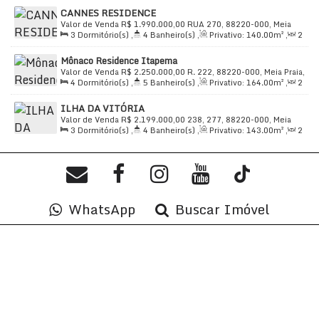
Sala(s)
,
3
Suíte(s)
,
Total:
215
.00
m²
,
3
Vaga(s)
,
650m
CANNES RESIDENCE
Distância do Mar
,
Útil:
136
.00
m²
Valor de Venda
R$
1.990.000,00
RUA 270, 88220-000, Meia
3
Dormitório(s)
,
4
Banheiro(s)
,
Privativo:
140
.00
m²
,
2
Praia, Itapema, Santa Catarina, Brasil
Sala(s)
,
3
Suíte(s)
,
Total:
215
.00
m²
,
4
Vaga(s)
,
Útil:
Mônaco Residence Itapema
140
.00
m²
Valor de Venda
R$
2.250.000,00
R. 222, 88220-000, Meia Praia,
4
Dormitório(s)
,
5
Banheiro(s)
,
Privativo:
164
.00
m²
,
2
Itapema, Santa Catarina, Brasil
Sala(s)
,
4
Suíte(s)
,
Total:
164
.00
m²
,
3
Vaga(s)
,
350m
ILHA DA VITÓRIA
Distância do Mar
,
Útil:
164
.00
m²
Valor de Venda
R$
2.199.000,00
238, 277, 88220-000, Meia
3
Dormitório(s)
,
4
Banheiro(s)
,
Privativo:
143
.00
m²
,
2
Praia, Itapema, Santa Catarina, Brasil
Sala(s)
,
3
Suíte(s)
,
Total:
188
.00
m²
,
2
Vaga(s)
,
Útil:
143
.00
m²
WhatsApp
Buscar Imóvel