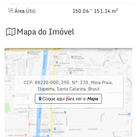
Área Útil:
150.06 ~ 151.14 m²
Mapa do Imóvel
CEP: 88220-000
,
290
,
N°:
270
,
Meia Praia
,
Itapema
,
Santa Catarina
,
Brasil
Clique aqui para ver o
Mapa