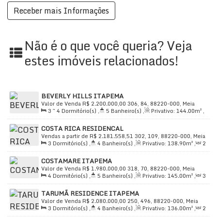
para junho de 2025.
Não é o que você queria? Veja
Preço e disponibilidade do imóvel sujeitos a alteração
estes imóveis relacionados!
sem aviso prévio. (47) 99711-3000 - WhatsApp
BEVERLY HILLS ITAPEMA
Valor de Venda
R$
2.200.000,00
306, 84, 88220-000, Meia
3 ~ 4
Dormitório(s)
,
5
Banheiro(s)
,
Privativo:
144
.00
m²
,
Praia, Itapema, Santa Catarina, Brasil
2
Sala(s)
,
3 ~ 4
Suíte(s)
,
Total:
221
.00
m²
,
2 ~ 3
COSTA RICA RESIDENCAL
Vaga(s)
,
Útil:
144
.00
m²
Vendas a partir de
R$
2.181.558,51
302, 109, 88220-000, Meia
3
Dormitório(s)
,
4
Banheiro(s)
,
Privativo:
138
.90
m²
,
2
Praia, Itapema, Santa Catarina, Brasil
Sala(s)
,
3
Suíte(s)
,
Total:
241
.99
~ 242
.00
m²
,
3
Vaga(s)
,
COSTAMARE ITAPEMA
Útil:
138
.90
m²
Valor de Venda
R$
1.980.000,00
318, 70, 88220-000, Meia
4
Dormitório(s)
,
5
Banheiro(s)
,
Privativo:
145
.00
m²
,
3
Praia, Itapema, Santa Catarina, Brasil
Sala(s)
,
4
Suíte(s)
,
Total:
173
.00
m²
,
3
Vaga(s)
,
Útil:
TARUMÃ RESIDENCE ITAPEMA
145
.00
m²
Valor de Venda
R$
2.080.000,00
250, 496, 88220-000, Meia
3
Dormitório(s)
,
4
Banheiro(s)
,
Privativo:
136
.00
m²
,
2
Praia, Itapema, Santa Catarina, Brasil